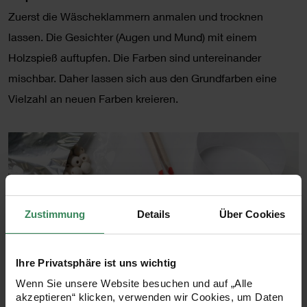
Zuerst die Wäscheklammern anmalen und trocknen
lassen. Die Gesichter (Augen und Mund) mit einem
Holzspieß auftupfen. Die Farben sind untereinander
mischbar. Daher lassen sich aus den Grundfarben eine
Vielzahl an neuen Farben kreieren.
Zustimmung
Details
Über Cookies
Ihre Privatsphäre ist uns wichtig
Wenn Sie unsere Website besuchen und auf „Alle
akzeptieren“ klicken, verwenden wir Cookies, um Daten