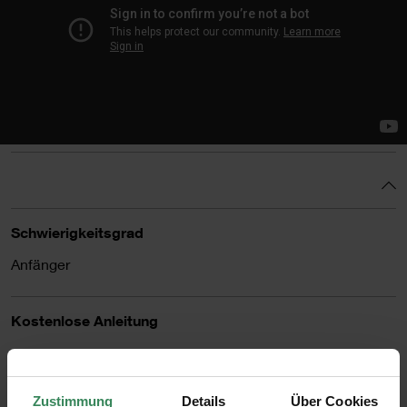
Schwierigkeitsgrad
Anfänger
Kostenlose Anleitung
1. Die Buchstaben mit den Home Acrylic Farben anmalen
und trocknen lassen. Durch das Mischen der Farben
Zustimmung
Details
Über Cookies