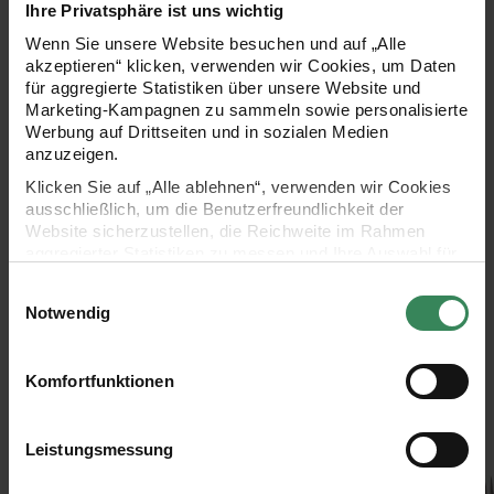
Ihre Privatsphäre ist uns wichtig
Wenn Sie unsere Website besuchen und auf „Alle
KOSTENLOSE ANLEITUNGEN
akzeptieren“ klicken, verwenden wir Cookies, um Daten
für aggregierte Statistiken über unsere Website und
Marketing-Kampagnen zu sammeln sowie personalisierte
Werbung auf Drittseiten und in sozialen Medien
anzuzeigen.
Klicken Sie auf „Alle ablehnen“, verwenden wir Cookies
ausschließlich, um die Benutzerfreundlichkeit der
Website sicherzustellen, die Reichweite im Rahmen
aggregierter Statistiken zu messen und Ihre Auswahl für
zukünftige Besuche zu speichern.
Bastelanleitung
Anleitung Action
Einwilligungsauswahl
Ihre Einwilligung ist freiwillig und kann jederzeit über den
Diskokugel
Painting
Notwendig
Link „Cookie-Einstellungen“ im Fußbereich der Seite
widerrufen werden. Weitere Informationen zu den
verwendeten Technologien und den Empfängern der
Komfortfunktionen
Daten finden Sie in unserer Datenschutzerklärung.
Impressum
Datenschutz
Vertrag widerrufen
KAUFEMPFEHLUNG
Leistungsmessung
n transparent 100 Stück
Pinzette
Pinzette 11,5cm