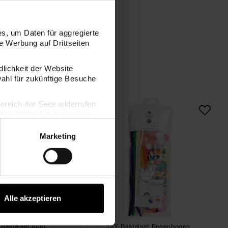
s, um Daten für aggregierte
 Werbung auf Drittseiten
dlichkeit der Website
wahl für zukünftige Besuche
DIY-Bastelset bunt
DIY-Bastelset Regen
bereich der Seite widerrufen
en finden Sie in unserer
Marketing
Alle akzeptieren
-Bastelset bunt
DIY-Bastelset Regenbogen