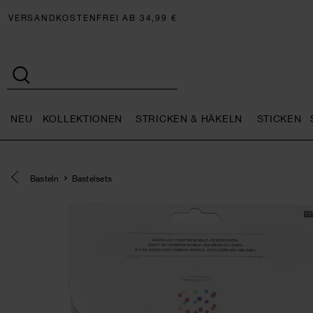
VERSANDKOSTENFREI AB 34,99 €
NEU
KOLLEKTIONEN
STRICKEN & HÄKELN
STICKEN
Neu general.openMenu
Kollektionen general.openMe
Stricken 
Eine Kategorie zurück navigieren
Basteln
Bastelsets