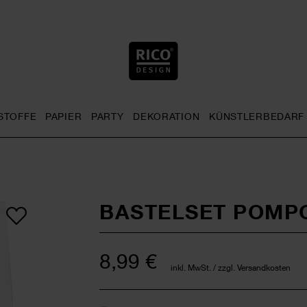
STOFFE
PAPIER
PARTY
DEKORATION
KÜNSTLERBEDARF
nu
& Häkeln general.openMenu
Sticken general.openMenu
Stoffe general.openMenu
Papier general.openMenu
Party general.openMenu
Dekoration gen
BASTELSET POMP
8,99 €
inkl. MwSt. / zzgl. Versandkosten