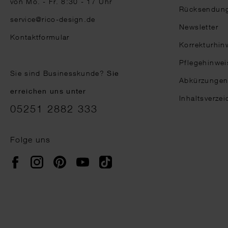
von Mo. - Fr. 8:30 - 17 Uhr
Rücksendun
service@rico-design.de
Newsletter
Kontaktformular
Korrekturhin
Pflegehinwei
Sie sind Businesskunde?
Sie
Abkürzunge
erreichen uns unter
Inhaltsverzei
05251 2882 333
Folge uns
Instagram
Pinterest
YouTube
TikTok
Facebook