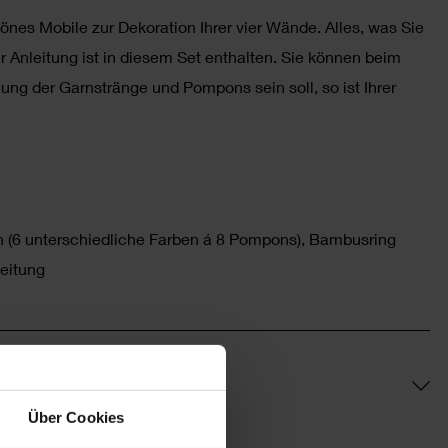
nes Mobile zur Dekoration Ihrer vier Wände. Alles, was Sie
r Anleitung ist in diesem Set enthalten. Sie können beim
lung der Garnstränge und Pompons sein soll, so ist Ihrer
n (6 unterschiedliche Farben á 8 Pompons), Bambusring
leitung
Über Cookies