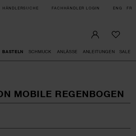
HÄNDLERSUCHE
FACHHÄNDLER LOGIN
ENG
FR
BASTELN
SCHMUCK
ANLÄSSE
ANLEITUNGEN
SALE
eral.openMenu
Künstlerbedarf general.openMenu
Basteln general.openMenu
Schmuck general.openMenu
Anlässe general.op
Anleit
S
ON MOBILE REGENBOGEN