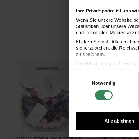
Ihre Privatsphäre ist uns wi
Wenn Sie unsere Website bes
Statistiken über unsere Web
und in sozialen Medien anzu
Klicken Sie auf „Alle ablehn
sicherzustellen, die Reichwe
zu speichern.
Bastelset Pompon Mobile erdfarben
Bast
Ihre Einwilligung ist freiwil
werden. Weitere Information
Einwilligungsauswahl
Datenschutzerklärung.
Notwendig
Impressum
Datenschutz
Alle ablehnen
Bastelset Pompon Mobile erdfarben
Bastelset Pompon Mob