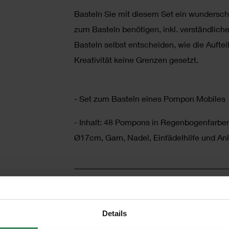
Basteln Sie mit diesem Set ein wunderschö
zum Basteln benötigen, inkl. verständliche
Basteln selbst entscheiden, wie die Auftei
Kreativität keine Grenzen gesetzt.
- Set zum Basteln eines Pompon Mobiles
- Inhalt: 48 Pompons in Regenbogenfarbe
Ø17cm, Garn, Nadel, Einfädelhilfe und An
HERSTELLER
Details