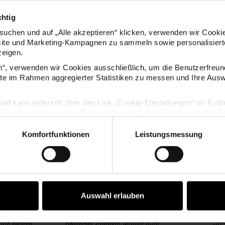
chtig
uchen und auf „Alle akzeptieren“ klicken, verwenden wir Cookie
site und Marketing-Kampagnen zu sammeln sowie personalisierte
zeigen.
en“, verwenden wir Cookies ausschließlich, um die Benutzerfreun
KAUFEMPFEHLUNG
ite im Rahmen aggregierter Statistiken zu messen und Ihre Aus
elset Pompon Mobile pastell
Bastelset Pompon Mobile bunt
lig und kann jederzeit über den Link „Cookie-Einstellungen“ im Fuß
en zu den verwendeten Technologien und den Empfängern der Dat
Komfortfunktionen
Leistungsmessung
Vertrag widerrufen
Auswahl erlauben
ile pastell
Bastelset Pompon Mobile bunt
DIY