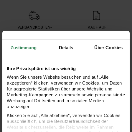
VERSAND­KOSTEN­
KAUF AUF
FREI AB 34,99 €
RECHNUNG
Zustimmung
Details
Über Cookies
PRODUKTINFORMATION
Ihre Privatsphäre ist uns wichtig
Material
100% Baumwolle
Wenn Sie unsere Website besuchen und auf „Alle
Artikel-Nr.
7092.13.82
akzeptieren“ klicken, verwenden wir Cookies, um Daten
für aggregierte Statistiken über unsere Website und
Bestell-Nr.
3341841
Marketing-Kampagnen zu sammeln sowie personalisierte
Werbung auf Drittseiten und in sozialen Medien
anzuzeigen.
Klicken Sie auf „Alle ablehnen“, verwenden wir Cookies
ausschließlich, um die Benutzerfreundlichkeit der
PRODUKTBESCHREIBUNG
Website sicherzustellen, die Reichweite im Rahmen