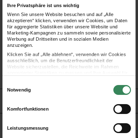
das gewünschte Kleidungsstück aufbügeln. Fertig ist Ihr
Ihre Privatsphäre ist uns wichtig
Designerstück!
Wenn Sie unsere Website besuchen und auf „Alle
akzeptieren“ klicken, verwenden wir Cookies, um Daten
für aggregierte Statistiken über unsere Website und
•
Bügelbogen zum Erstellen eigener Motive
Marketing-Kampagnen zu sammeln sowie personalisierte
Werbung auf Drittseiten und in sozialen Medien
•
einfach Aufmalen, Ausschneiden und Aufbügeln
anzuzeigen.
•
waschbar bis 30° C
Klicken Sie auf „Alle ablehnen“, verwenden wir Cookies
•
mit detaillierter Anleitung auf der Verpackung
ausschließlich, um die Benutzerfreundlichkeit der
Website sicherzustellen, die Reichweite im Rahmen
•
Farbe: silber Glitter
aggregierter Statistiken zu messen und Ihre Auswahl für
•
Inhalt:1 Bogen in 15x18,5 cm
zukünftige Besuche zu speichern.
Einwilligungsauswahl
Ihre Einwilligung ist freiwillig und kann jederzeit über den
Notwendig
Link „Cookie-Einstellungen“ im Fußbereich der Seite
HERSTELLER
widerrufen werden. Weitere Informationen zu den
verwendeten Technologien und den Empfängern der
Komfortfunktionen
Daten finden Sie in unserer Datenschutzerklärung.
Impressum
Datenschutz
Vertrag widerrufen
KAUFEMPFEHLUNG
Leistungsmessung