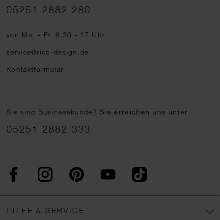
Telefonnummer
05251 2882 280
von Mo. - Fr. 8:30 - 17 Uhr
service@rico-design.de
Kontaktformular
Sie sind Businesskunde?
Sie erreichen uns unter
05251 2882 333
Facebook
Instagram
Pinterest
YouTube
TikTok
HILFE & SERVICE