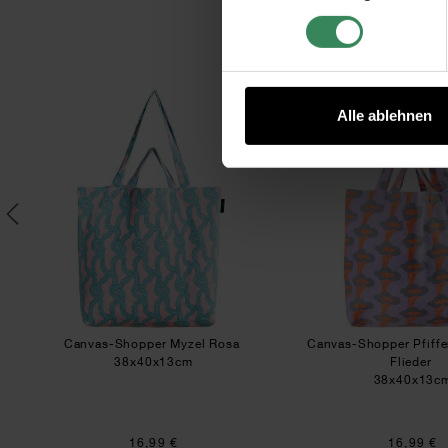
Impressum
Datenschutz
 Pfifferlinge Neon Violett
Canvas-Shopper Myzel Rosa
Canv
Alle ablehnen
n
Canvas-Shopper Myzel Rosa
Canvas-Shopper Pfiffe
38x40x13cm
Flieder
38x40x13c
16,99 €
16,99 €