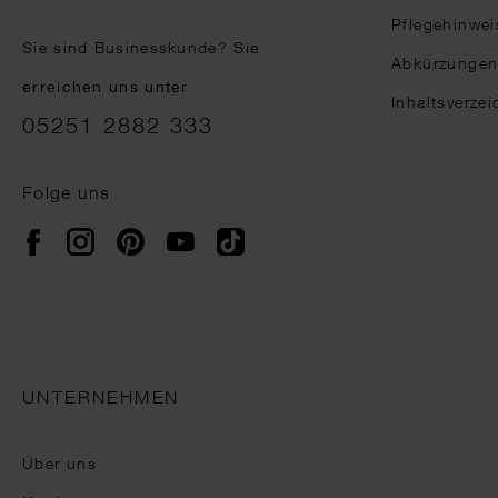
Pflegehinwei
Sie sind Businesskunde?
Sie
Abkürzunge
erreichen uns unter
Inhaltsverzei
05251 2882 333
Folge uns
Instagram
Pinterest
YouTube
TikTok
Facebook
UNTERNEHMEN
Über uns