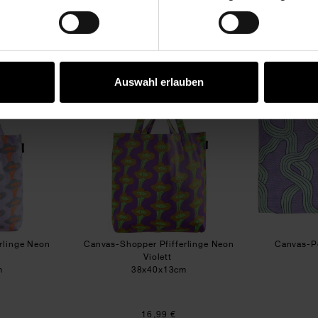
Vertrag widerrufen
KAUFEMPFEHLUNG
as-Shopper Pfifferlinge Neon Flieder
Canvas-Shopper Pfifferlinge Ne
Auswahl erlauben
rlinge Neon
Canvas-Shopper Pfifferlinge Neon
Canvas-P
Violett
m
38x40x13cm
16,99 €