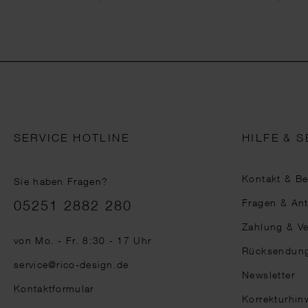
SERVICE HOTLINE
HILFE & S
Kontakt & B
Sie haben Fragen?
Telefonnummer
Fragen & An
05251 2882 280
Zahlung & V
von Mo. - Fr. 8:30 - 17 Uhr
Rücksendun
service@rico-design.de
Newsletter
Kontaktformular
Korrekturhin