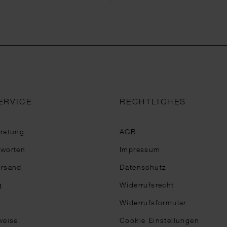
ERVICE
RECHTLICHES
eratung
AGB
tworten
Impressum
ersand
Datenschutz
g
Widerrufsrecht
Widerrufsformular
weise
Cookie Einstellungen