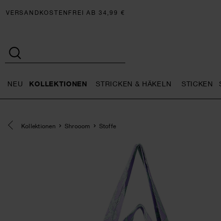
VERSANDKOSTENFREI AB 34,99 €
NEU
KOLLEKTIONEN
STRICKEN & HÄKELN
STICKEN
Neu general.openMenu
Kollektionen general.openMe
Stricken 
Eine Kategorie zurück navigieren
Kollektionen
Shrooom
Stoffe