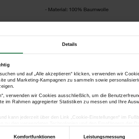
- Material: 100% Baumwolle
- Grammatur: 280 g/m²
- Maße: 38x40x13 cm
Details
- Design: Shrooom
chtig
uchen und auf „Alle akzeptieren“ klicken, verwenden wir Cookie
site und Marketing-Kampagnen zu sammeln sowie personalisierte
HERSTELLER
zeigen.
en“, verwenden wir Cookies ausschließlich, um die Benutzerfreun
ite im Rahmen aggregierter Statistiken zu messen und Ihre Aus
lig und kann jederzeit über den Link „Cookie-Einstellungen“ im Fuß
en zu den verwendeten Technologien und den Empfängern der Dat
Komfortfunktionen
Leistungsmessung