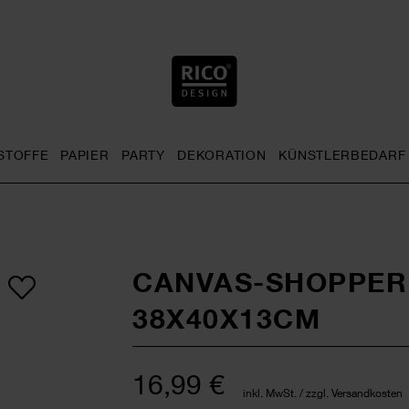
STOFFE
PAPIER
PARTY
DEKORATION
KÜNSTLERBEDARF
nu
& Häkeln general.openMenu
Sticken general.openMenu
Stoffe general.openMenu
Papier general.openMenu
Party general.openMenu
Dekoration gen
CANVAS-SHOPPER
38X40X13CM
16,99 €
inkl. MwSt. / zzgl. Versandkosten