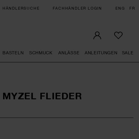
HÄNDLERSUCHE
FACHHÄNDLER LOGIN
ENG
FR
BASTELN
SCHMUCK
ANLÄSSE
ANLEITUNGEN
SALE
eral.openMenu
Künstlerbedarf general.openMenu
Basteln general.openMenu
Schmuck general.openMenu
Anlässe general.op
Anleit
S
 MYZEL FLIEDER