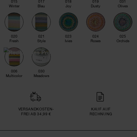
015
017
018
019
031
Winter
Blau
Joy
Dusty
Olives
020
021
023
024
025
Fresh
Style
Ivies
Roses
Orchids
006
030
Multicolor
Meadows
VERSAND­KOSTEN­
KAUF AUF
FREI AB 34,99 €
RECHNUNG