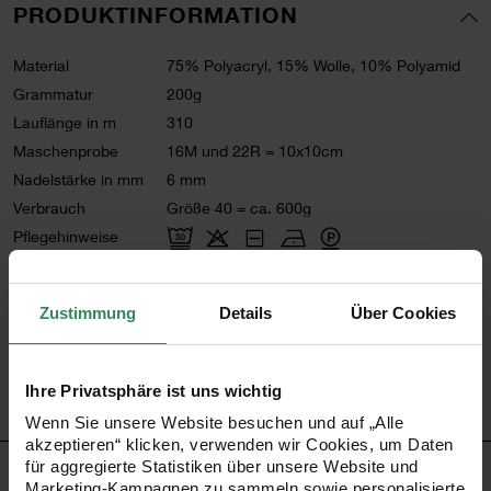
PRODUKTINFORMATION
Material
75% Polyacryl, 15% Wolle, 10% Polyamid
Grammatur
200g
Lauflänge in m
310
Maschenprobe
16M und 22R = 10x10cm
Nadelstärke in mm
6 mm
Verbrauch
Größe 40 = ca. 600g
Pflegehinweise
Mehr Informationen zu Pflegehinweisen
Zustimmung
Details
Über Cookies
Artikel-Nr.
383299.002
Bestell-Nr.
3343678
Ihre Privatsphäre ist uns wichtig
Wenn Sie unsere Website besuchen und auf „Alle
akzeptieren“ klicken, verwenden wir Cookies, um Daten
für aggregierte Statistiken über unsere Website und
PRODUKTBESCHREIBUNG
Marketing-Kampagnen zu sammeln sowie personalisierte