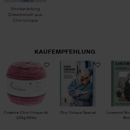
Strickanleitung
Dreieckstuch aus
Chic-Unique
KAUFEMPFEHLUNG
tton Dégradé Lucky 8
Creative Chic-Unique dk
Chic Unique Special
Creative Chic-Unique dk
Chic Unique Special
Lovewool No.
200g 695m
Win