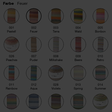
Farbe
Feuer
001
002
003
004
005
Pastell
Feuer
Terra
Wald
Bonbon
026
007
008
009
010
Peaches
Puder
Milkshake
Beere
Retro
011
012
028
013
014
Rainbow
Aqua
Violets
Spring
Summer