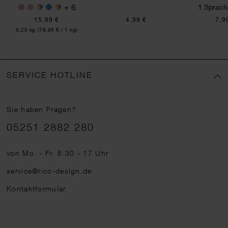
+ 6
1 Sprach
15,99 €
4,99 €
7,9
Inhalt:
0,20 kg
(79,95 € / 1 kg)
SERVICE HOTLINE
Sie haben Fragen?
Telefonnummer
05251 2882 280
von Mo. - Fr. 8:30 - 17 Uhr
service@rico-design.de
Kontaktformular