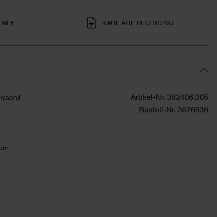
,99 €
KAUF AUF RECHNUNG
Artikel-Nr.
383406.005
yacryl
Bestell-Nr.
3676936
 cm