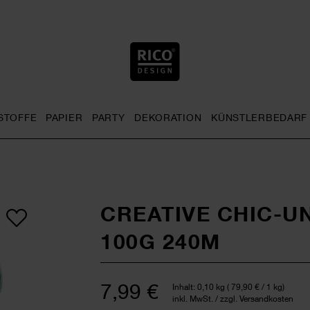
STOFFE
PAPIER
PARTY
DEKORATION
KÜNSTLERBEDARF
nu
& Häkeln general.openMenu
Sticken general.openMenu
Stoffe general.openMenu
Papier general.openMenu
Party general.openMenu
Dekoration gen
CREATIVE CHIC-U
100G 240M
7,99 €
Inhalt:
0,10 kg
(
79,90 €
/ 1 kg)
inkl. MwSt. / zzgl. Versandkosten