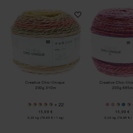
Creative Chic-Unique
Crea
Creative Chic-Unique
Creative Chic-Un
200g 310m
200g 695m
+ 22
15,99 €
15,99 €
Inhalt:
Inhalt:
0,20 kg
(79,95 € / 1 kg)
0,20 kg
(79,95 € /