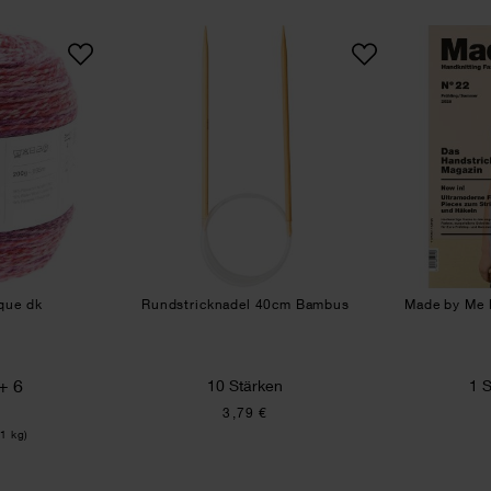
tive Chic-Unique dk
Rundstricknadel 40cm Bambu
ique dk
Rundstricknadel 40cm Bambus
Made by Me 
+ 6
10 Stärken
1 
3,79 €
 1 kg)