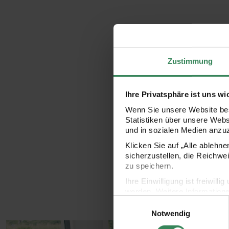
Zustimmung
Ihre Privatsphäre ist uns wi
Wenn Sie unsere Website bes
Statistiken über unsere Web
und in sozialen Medien anzu
Klicken Sie auf „Alle ablehn
sicherzustellen, die Reichwe
zu speichern.
Ihre Einwilligung ist freiwil
werden. Weitere Information
Einwilligungsauswahl
Datenschutzerklärung.
Notwendig
Impressum
Datenschutz