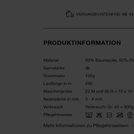
VERSAND­KOSTEN­FREI AB 34
PRODUKTINFORMATION
Material
50% Baumwolle, 50% Pol
Garnstärke
dk
Grammatur
100g
Lauflänge in m
240
Maschenprobe
22 M und 30 R = 10 x 10
Nadelstärke in mm
3 - 4 mm
Verbrauch
Verbrauch: Gr. 40 = 500g
Pflegehinweise
Mehr Informationen zu Pflegehinweisen