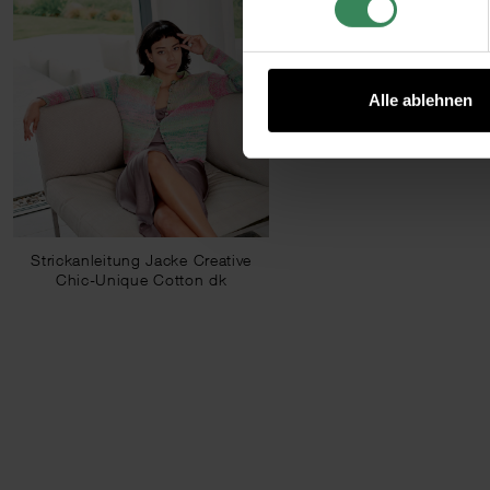
Alle ablehnen
Strickanleitung Jacke Creative
Chic-Unique Cotton dk