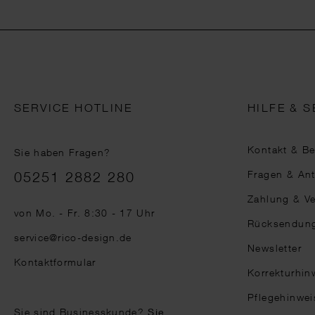
SERVICE HOTLINE
HILFE & S
Kontakt & B
Sie haben Fragen?
Telefonnummer
Fragen & An
05251 2882 280
Zahlung & V
von Mo. - Fr. 8:30 - 17 Uhr
Rücksendun
service@rico-design.de
Newsletter
Kontaktformular
Korrekturhin
Pflegehinwei
Sie sind Businesskunde?
Sie