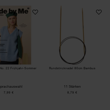
s
Made by Me No. 22 Frühjahr-Sommer
Rundstricknadel 80
No. 22 Frühjahr-Sommer
Rundstricknadel 80cm Bambus
Sprachauswahl
11 Stärken
7,99 €
8,79 €