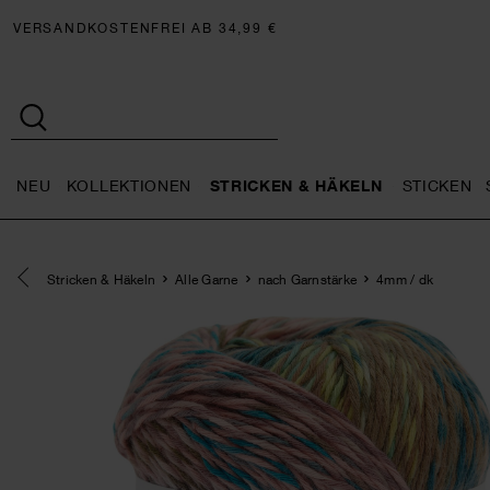
VERSANDKOSTENFREI AB 34,99 €
NEU
KOLLEKTIONEN
STRICKEN & HÄKELN
STICKEN
Neu general.openMenu
Kollektionen general.openMe
Stricken 
Eine Kategorie zurück navigieren
Stricken & Häkeln
Alle Garne
nach Garnstärke
4mm / dk