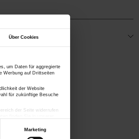
Über Cookies
s, um Daten für aggregierte
 Werbung auf Drittseiten
dlichkeit der Website
wahl für zukünftige Besuche
bereich der Seite widerrufen
en finden Sie in unserer
Marketing