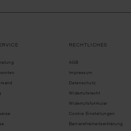
ERVICE
RECHTLICHES
eratung
AGB
tworten
Impressum
ersand
Datenschutz
g
Widerrufsrecht
Widerrufsformular
weise
Cookie Einstellungen
se
Barrierefreiheitserklärung