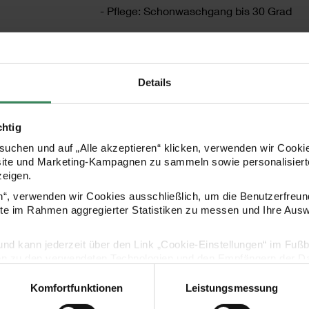
- Pflege: Schonwaschgang bis 30 Grad
HERSTELLER
Details
chtig
uchen und auf „Alle akzeptieren“ klicken, verwenden wir Cookie
site und Marketing-Kampagnen zu sammeln sowie personalisierte
zeigen.
en“, verwenden wir Cookies ausschließlich, um die Benutzerfreun
ite im Rahmen aggregierter Statistiken zu messen und Ihre Aus
lig und kann jederzeit über den Link „Cookie-Einstellungen“ im Fuß
en zu den verwendeten Technologien und den Empfängern der Dat
KOSTENLOSE ANLEITUNGEN
Komfortfunktionen
Leistungsmessung
Vertrag widerrufen