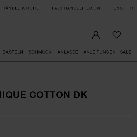
HÄNDLERSUCHE
FACHHÄNDLER LOGIN
ENG
FR
BASTELN
SCHMUCK
ANLÄSSE
ANLEITUNGEN
SALE
eral.openMenu
Künstlerbedarf general.openMenu
Basteln general.openMenu
Schmuck general.openMenu
Anlässe general.op
Anleit
S
NIQUE COTTON DK