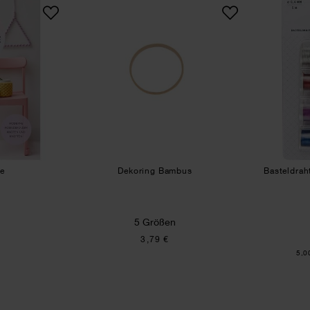
 Macrame
Dekoring Bambus
me
Dekoring Bambus
Basteldra
5 Größen
3,79 €
Inha
5,0