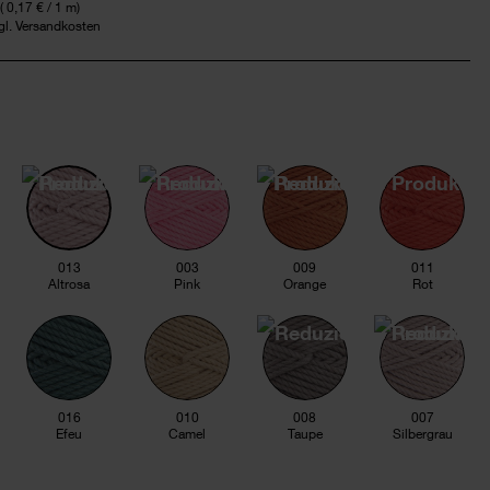
(
0,17 €
/ 1 m)
zgl. Versandkosten
013
003
009
011
Altrosa
Pink
Orange
Rot
016
010
008
007
Efeu
Camel
Taupe
Silbergrau