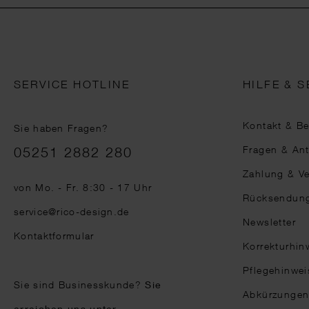
SERVICE HOTLINE
HILFE & S
Kontakt & B
Sie haben Fragen?
Telefonnummer
Fragen & An
05251 2882 280
Zahlung & V
von Mo. - Fr. 8:30 - 17 Uhr
Rücksendun
service@rico-design.de
Newsletter
Kontaktformular
Korrekturhin
Pflegehinwei
Sie sind Businesskunde?
Sie
Abkürzunge
erreichen uns unter