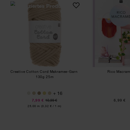
Creative Cotton Cord Makramee-Garn
Rico
Creative Cotton Cord Makramee-Garn
Rico Macra
130g 25m
+ 16
7,99 €
10,99 €
6,99 €
Inhalt:
25,00 m
(0,32 € / 1 m)