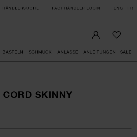
HÄNDLERSUCHE
FACHHÄNDLER LOGIN
ENG
FR
BASTELN
SCHMUCK
ANLÄSSE
ANLEITUNGEN
SALE
eral.openMenu
Künstlerbedarf general.openMenu
Basteln general.openMenu
Schmuck general.openMenu
Anlässe general.op
Anleit
S
 CORD SKINNY