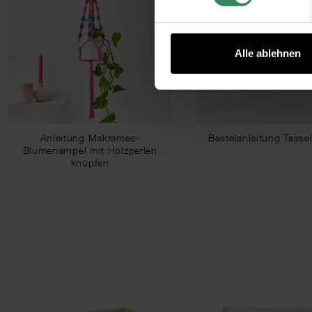
Alle ablehnen
Anleitung Makramee-
Bastelanleitung Tassel
Blumenampel mit Holzperlen
knüpfen