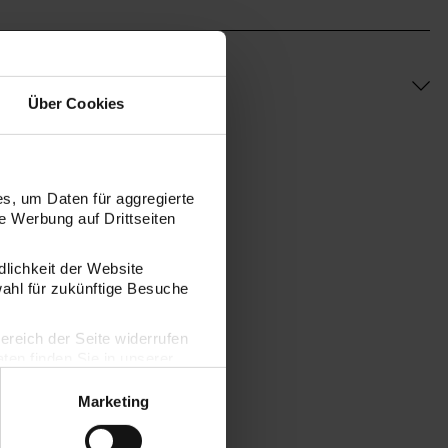
Über Cookies
s, um Daten für aggregierte
 Werbung auf Drittseiten
dlichkeit der Website
wahl für zukünftige Besuche
bereich der Seite widerrufen
en finden Sie in unserer
Marketing