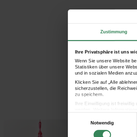
Zustimmung
Ihre Privatsphäre ist uns wi
Wenn Sie unsere Website bes
Statistiken über unsere Web
und in sozialen Medien anzu
Klicken Sie auf „Alle ablehn
sicherzustellen, die Reichwe
zu speichern.
Ihre Einwilligung ist freiwil
werden. Weitere Information
Einwilligungsauswahl
Datenschutzerklärung.
Notwendig
Impressum
Datenschutz