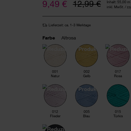
9,49 €
12,99 €
Inhalt:
55,00 m
inkl. MwSt. / z
Lieferzeit: ca. 1-3 Werktage
Farbe
Altrosa
001
002
017
Natur
Gelb
Rosa
012
005
015
Flieder
Blau
Türkis