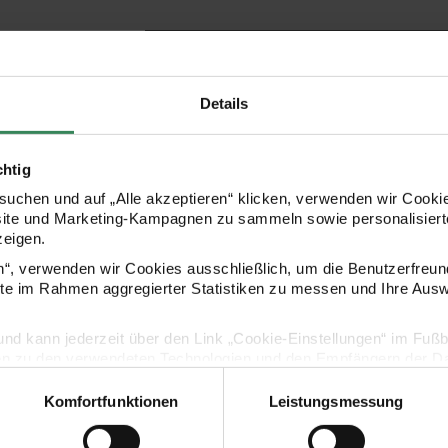
HERSTELLER
Details
chtig
uchen und auf „Alle akzeptieren“ klicken, verwenden wir Cookie
site und Marketing-Kampagnen zu sammeln sowie personalisierte
zeigen.
en“, verwenden wir Cookies ausschließlich, um die Benutzerfreun
ite im Rahmen aggregierter Statistiken zu messen und Ihre Aus
KOSTENLOSE ANLEITUNGEN
lig und kann jederzeit über den Link „Cookie-Einstellungen“ im Fuß
en zu den verwendeten Technologien und den Empfängern der Dat
Komfortfunktionen
Leistungsmessung
Vertrag widerrufen