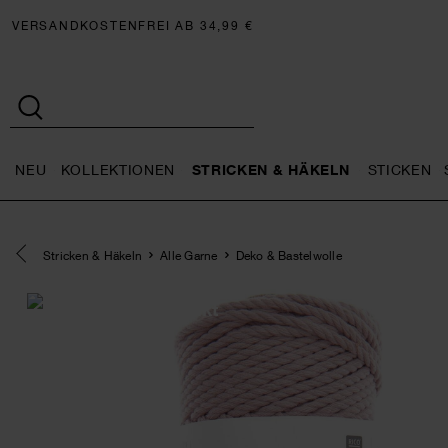
VERSANDKOSTENFREI AB 34,99 €
NEU
KOLLEKTIONEN
STRICKEN & HÄKELN
STICKEN
Neu general.openMenu
Kollektionen general.openMe
Stricken 
Eine Kategorie zurück navigieren
Stricken & Häkeln
Alle Garne
Deko & Bastelwolle