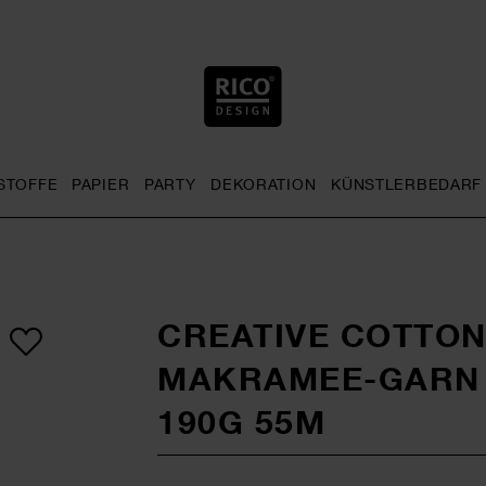
STOFFE
PAPIER
PARTY
DEKORATION
KÜNSTLERBEDARF
nu
& Häkeln general.openMenu
Sticken general.openMenu
Stoffe general.openMenu
Papier general.openMenu
Party general.openMenu
Dekoration gen
CREATIVE COTTON
MAKRAMEE-GARN
190G 55M