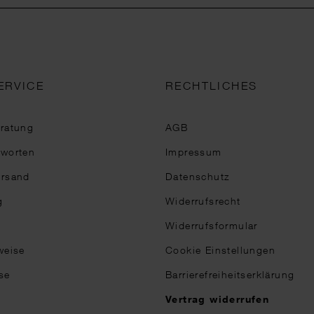
ERVICE
RECHTLICHES
eratung
AGB
tworten
Impressum
ersand
Datenschutz
g
Widerrufsrecht
Widerrufsformular
weise
Cookie Einstellungen
se
Barrierefreiheitserklärung
n
Vertrag widerrufen