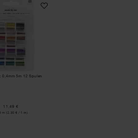
Basteldraht 0,4mm 5m 12 Spulen
ht 0,4mm 5m 12 Spulen
11,49 €
lt:
0 m
(2,30 € / 1 m)