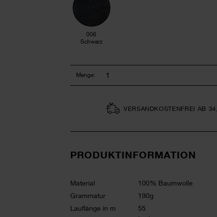
006
Schwarz
Menge:
VERSAND­KOSTEN­FREI AB 34
PRODUKTINFORMATION
Material
100% Baumwolle
Grammatur
190g
Lauflänge in m
55