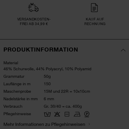
VERSAND­KOSTEN­
KAUF AUF
FREI AB 34,99 €
RECHNUNG
PRODUKTINFORMATION
Material
46% Schurwolle, 44% Polyacryl, 10% Polyamid
Grammatur
50g
Lauflänge in m
150
Maschenprobe
15M und 22R = 10x10cm
Nadelstärke in mm
6 mm
Verbrauch
Gr. 38/40 = ca. 400g
Pflegehinweise
Mehr Informationen zu Pflegehinweisen