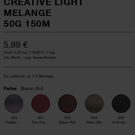
CREATIVE LIGHT
MELANGE
50G 150M
5,99 €
Inhalt:
0,05 kg
(
119,80 €
/ 1 kg)
inkl. MwSt. / zzgl. Versandkosten
Lieferzeit: ca. 1-3 Werktage
Farbe
Braun-Rot
003
001
002
004
006
Flieder-Grau
Rot-Orange
Braun-Rot
Natur Mix
Anthrazit Mix