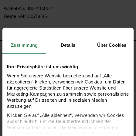
Artikel-Nr.
383218.002
Bestell-Nr.
3075685
Zustimmung
Details
Über Cookies
PRODUKTBESCHREIBUNG
Ansprechende Strickstücke mit fröhlichen Streifen
Ihre Privatsphäre ist uns wichtig
entstehen durch die Schurwollmischung Creative Light
Wenn Sie unsere Website besuchen und auf „Alle
akzeptieren“ klicken, verwenden wir Cookies, um Daten
Melange von Rico Design. Der leichte, weiche Faden lässt
für aggregierte Statistiken über unsere Website und
sich gut verarbeiten und führt dadurch schnell zu tollen
Marketing-Kampagnen zu sammeln sowie personalisierte
Werbung auf Drittseiten und in sozialen Medien
Ergebnissen.
anzuzeigen.
Klicken Sie auf „Alle ablehnen“, verwenden wir Cookies
•
Zusammensetzung: 46% Schurwolle, 44% Polyacryl und
ausschließlich, um die Benutzerfreundlichkeit der
Website sicherzustellen, die Reichweite im Rahmen
10% Polyamid
aggregierter Statistiken zu messen und Ihre Auswahl für