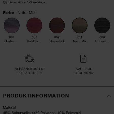
Lieferzeit: ca. 1-3 Werktage
Farbe
Natur Mix
003
001
002
004
006
Flieder-Grau
Rot-Orange
Braun-Rot
Natur Mix
Anthrazit Mix
VERSAND­KOSTEN­
KAUF AUF
FREI AB 34,99 €
RECHNUNG
PRODUKTINFORMATION
Material
46% Schurwolle, 44% Polyacryl, 10% Polyamid