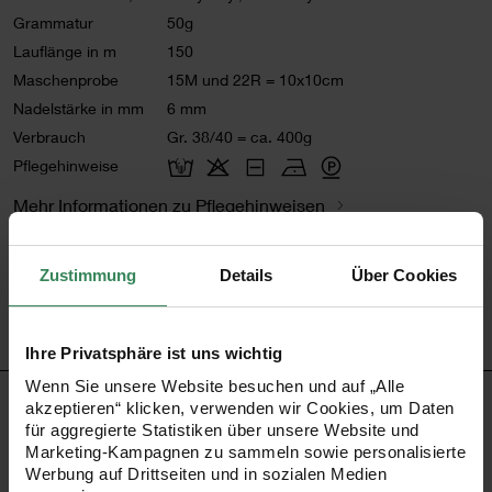
Grammatur
50g
Lauflänge in m
150
Maschenprobe
15M und 22R = 10x10cm
Nadelstärke in mm
6 mm
Verbrauch
Gr. 38/40 = ca. 400g
Pflegehinweise
Mehr Informationen zu Pflegehinweisen
Artikel-Nr.
383218.004
Zustimmung
Details
Über Cookies
Bestell-Nr.
3075708
Ihre Privatsphäre ist uns wichtig
Wenn Sie unsere Website besuchen und auf „Alle
PRODUKTBESCHREIBUNG
akzeptieren“ klicken, verwenden wir Cookies, um Daten
für aggregierte Statistiken über unsere Website und
Marketing-Kampagnen zu sammeln sowie personalisierte
Ansprechende Strickstücke mit fröhlichen Streifen
Werbung auf Drittseiten und in sozialen Medien