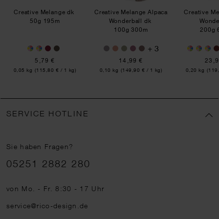
Creative Melange dk
Creative Melange Alpaca
Creative Me
50g 195m
Wonderball dk
Wonde
100g 300m
200g 
+ 3
5,79 €
14,99 €
23,9
Inhalt:
Inhalt:
Inhalt:
0,05 kg
(115,80 € / 1 kg)
0,10 kg
(149,90 € / 1 kg)
0,20 kg
(119,
SERVICE HOTLINE
Sie haben Fragen?
Telefonnummer
05251 2882 280
von Mo. - Fr. 8:30 - 17 Uhr
service@rico-design.de