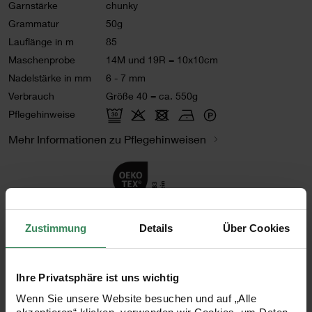
Garnstärke
chunky
Grammatur
50g
Lauflänge in m
85
Maschenprobe
14M und 19R = 10x10cm
Nadelstärke in mm
6 - 7 mm
Verbrauch
Größe 40 = ca. 550g
Pflegehinweise
Mehr Informationen zu Pflegehinweisen
Zertifizierung
Zustimmung
Details
Über Cookies
Artikel-Nr.
383006.076
Bestell-Nr.
3533307
Ihre Privatsphäre ist uns wichtig
Wenn Sie unsere Website besuchen und auf „Alle