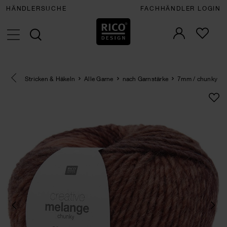
HÄNDLERSUCHE
FACHHÄNDLER LOGIN
Eine Kategorie zurück navigieren
Stricken & Häkeln
Alle Garne
nach Garnstärke
7mm / chunky