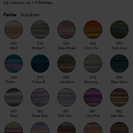
Lieferzeit: ca. 1-3 Werktage
Farbe
Sundown
001
079
054
039
053
Weiß
Winter Forest
Grau-Rosa
Curry-Grün
Zimt-Azur
046
010
050
078
058
Türkis-Magenta
Türkis-Blau
Lila-Grün
Morning Light
Blau-Grün
007
060
081
061
082
Grau
Rosa-Blau
Soft Violets
Lila-Pink
Dark Berries