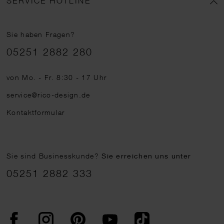
SERVICE HOTLINE
Sie haben Fragen?
Telefonnummer
05251 2882 280
von Mo. - Fr. 8:30 - 17 Uhr
service@rico-design.de
Kontaktformular
Sie sind Businesskunde?
Sie erreichen uns unter
05251 2882 333
Facebook
Instagram
Pinterest
YouTube
TikTok