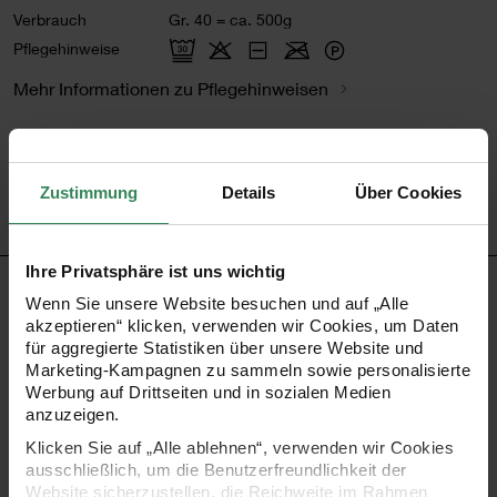
Verbrauch
Gr. 40 = ca. 500g
Pflegehinweise
Mehr Informationen zu Pflegehinweisen
Artikel-Nr.
383357.010
Bestell-Nr.
3557839
Zustimmung
Details
Über Cookies
Ihre Privatsphäre ist uns wichtig
PRODUKTBESCHREIBUNG
Wenn Sie unsere Website besuchen und auf „Alle
akzeptieren“ klicken, verwenden wir Cookies, um Daten
für aggregierte Statistiken über unsere Website und
Creative Summer Sprinkles bringt Farbe in den Sommer!
Marketing-Kampagnen zu sammeln sowie personalisierte
Mehrere Fäden mit unterschiedlichen bunten
Werbung auf Drittseiten und in sozialen Medien
anzuzeigen.
Farbverläufen werden in dem Garn verzwirnt und lassen
Klicken Sie auf „Alle ablehnen“, verwenden wir Cookies
das tolle Farbspiel entstehen. Es gibt sowohl gedeckte
ausschließlich, um die Benutzerfreundlichkeit der
Töne als auch knallige Farben mit Neon-Akzenten. Die
Website sicherzustellen, die Reichweite im Rahmen