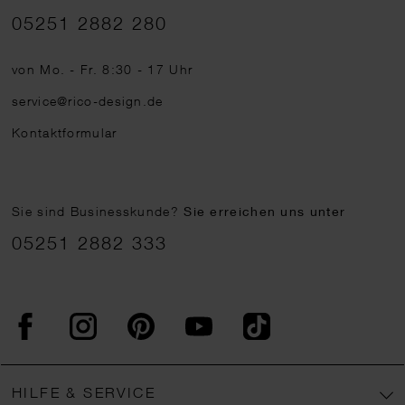
Telefonnummer
05251 2882 280
von Mo. - Fr. 8:30 - 17 Uhr
service@rico-design.de
Kontaktformular
Sie sind Businesskunde?
Sie erreichen uns unter
05251 2882 333
Facebook
Instagram
Pinterest
YouTube
TikTok
HILFE & SERVICE