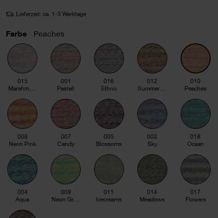
Lieferzeit: ca. 1-3 Werktage
Farbe
Peaches
015
001
016
012
010
Marshmallows
Pastell
Ethno
Summer Vibes
Peaches
008
007
005
003
018
Neon Pink
Candy
Blossoms
Sky
Ocean
004
009
011
014
017
Aqua
Neon Grün
Icecreams
Meadows
Flowers