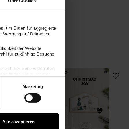
Über Cookies
s, um Daten für aggregierte
 Werbung auf Drittseiten
dlichkeit der Website
wahl für zukünftige Besuche
bereich der Seite widerrufen
Dekorahmen Haus Hochformat Set
Stickbuch Christmas
en finden Sie in unserer
Marketing
Alle akzeptieren