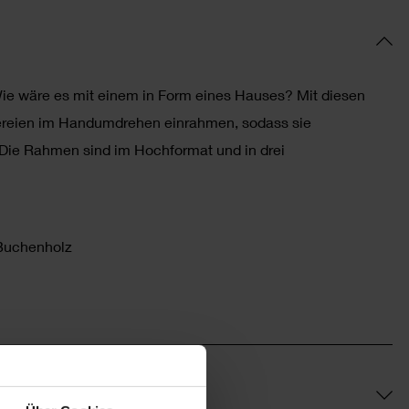
e wäre es mit einem in Form eines Hauses? Mit diesen
reien im Handumdrehen einrahmen, sodass sie
 Die Rahmen sind im Hochformat und in drei
Buchenholz