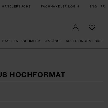
HÄNDLERSUCHE
FACHHÄNDLER LOGIN
ENG
FR
BASTELN
SCHMUCK
ANLÄSSE
ANLEITUNGEN
SALE
eral.openMenu
Künstlerbedarf general.openMenu
Basteln general.openMenu
Schmuck general.openMenu
Anlässe general.op
Anleit
S
US HOCHFORMAT