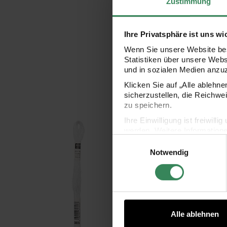
Zustimmung
Ihre Privatsphäre ist uns wi
Wenn Sie unsere Website bes
Statistiken über unsere Web
und in sozialen Medien anzu
Klicken Sie auf „Alle ablehn
sicherzustellen, die Reichwe
zu speichern.
Ihre Einwilligung ist freiwil
Sticktwist 8m
Stic
werden. Weitere Information
Einwilligungsauswahl
Datenschutzerklärung.
Notwendig
Impressum
Datenschutz
Alle ablehnen