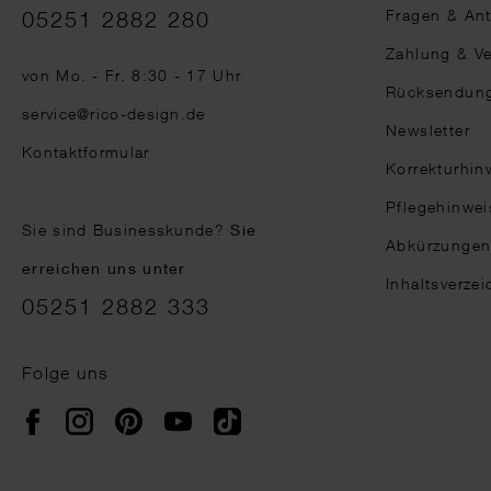
Telefonnummer
Fragen & An
05251 2882 280
Zahlung & V
von Mo. - Fr. 8:30 - 17 Uhr
Rücksendun
service@rico-design.de
Newsletter
Kontaktformular
Korrekturhin
Pflegehinwei
Sie sind Businesskunde?
Sie
Abkürzunge
erreichen uns unter
Inhaltsverzei
05251 2882 333
Folge uns
Instagram
Pinterest
YouTube
TikTok
Facebook