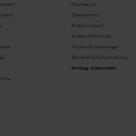
tworten
Impressum
ersand
Datenschutz
g
Widerrufsrecht
Widerrufsformular
weise
Cookie Einstellungen
se
Barrierefreiheitserklärung
n
Vertrag widerrufen
chnis