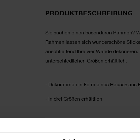
PRODUKTBESCHREIBUNG
Sie suchen einen besonderen Rahmen? Wi
Rahmen lassen sich wunderschöne Sticke
anschließend Ihre vier Wände dekorieren.
unterschiedlichen Größen erhältlich.
- Dekorahmen in Form eines Hauses aus 
- in drei Größen erhältlich
HERSTELLER