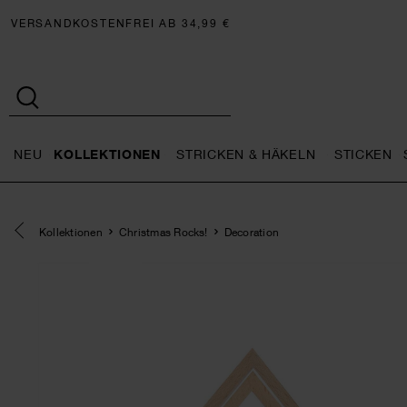
VERSANDKOSTENFREI AB 34,99 €
NEU
KOLLEKTIONEN
STRICKEN & HÄKELN
STICKEN
Neu general.openMenu
Kollektionen general.openMe
Stricken 
Eine Kategorie zurück navigieren
Kollektionen
Christmas Rocks!
Decoration