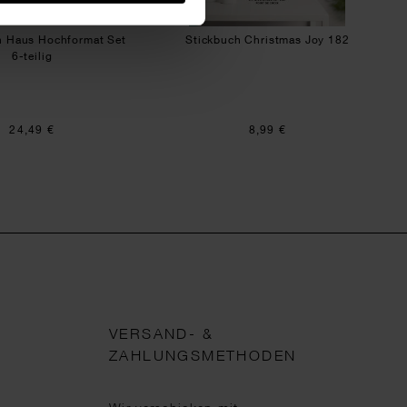
 Haus Hochformat Set
Stickbuch Christmas Joy 182
6-teilig
24,49 €
8,99 €
VERSAND- &
ZAHLUNGSMETHODEN