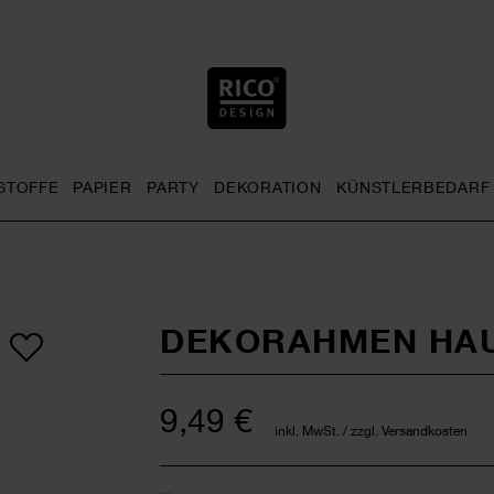
STOFFE
PAPIER
PARTY
DEKORATION
KÜNSTLERBEDARF
nu
& Häkeln general.openMenu
Sticken general.openMenu
Stoffe general.openMenu
Papier general.openMenu
Party general.openMenu
Dekoration gen
DEKORAHMEN HA
9,49 €
inkl. MwSt. / zzgl. Versandkosten