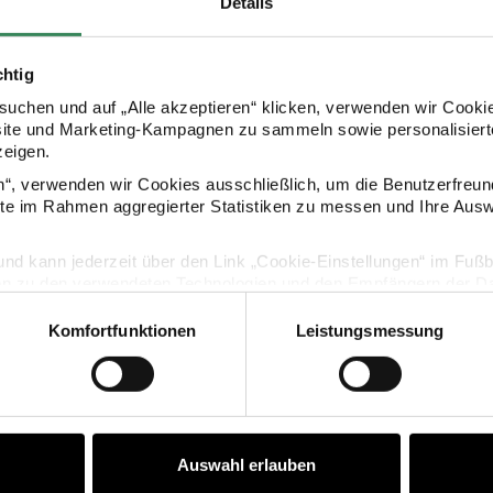
Details
chtig
uchen und auf „Alle akzeptieren“ klicken, verwenden wir Cookie
site und Marketing-Kampagnen zu sammeln sowie personalisierte
zeigen.
en“, verwenden wir Cookies ausschließlich, um die Benutzerfreun
KAUFEMPFEHLUNG
ite im Rahmen aggregierter Statistiken zu messen und Ihre Aus
lig und kann jederzeit über den Link „Cookie-Einstellungen“ im Fuß
ktwist 20m
Dekorahmen Haus Querformat
en zu den verwendeten Technologien und den Empfängern der Dat
Komfortfunktionen
Leistungsmessung
Vertrag widerrufen
Auswahl erlauben