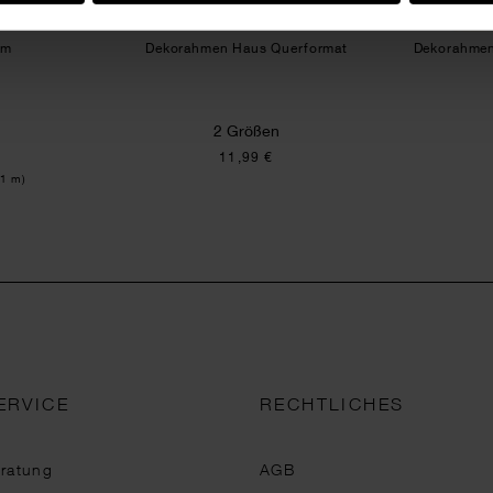
0m
Dekorahmen Haus Querformat
Dekorahmen
2 Größen
11,99 €
 1 m)
ERVICE
RECHTLICHES
eratung
AGB