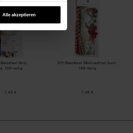
Alle akzeptieren
-Bastelset Girly
DIY-Bastelset Weihnachten bunt
ca. 100-teilig
168-teilig
7,49 €
7,49 €