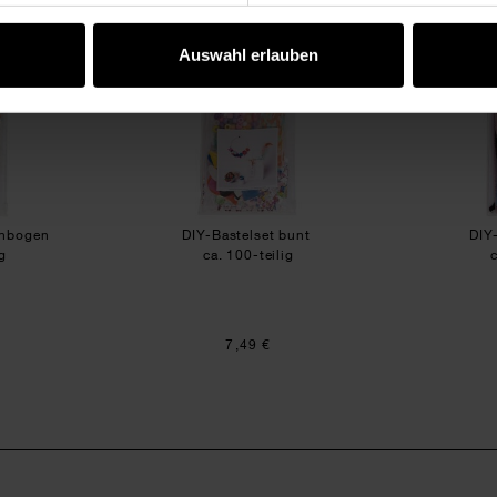
Auswahl erlauben
enbogen
DIY-Bastelset bunt
DIY
g
ca. 100-teilig
7,49 €