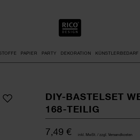
STOFFE
PAPIER
PARTY
DEKORATION
KÜNSTLERBEDARF
nu
& Häkeln general.openMenu
Sticken general.openMenu
Stoffe general.openMenu
Papier general.openMenu
Party general.openMenu
Dekoration gen
DIY-BASTELSET W
168-TEILIG
7,49 €
inkl. MwSt. / zzgl. Versandkosten