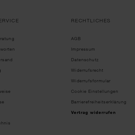
ERVICE
RECHTLICHES
eratung
AGB
tworten
Impressum
ersand
Datenschutz
g
Widerrufsrecht
Widerrufsformular
weise
Cookie Einstellungen
se
Barrierefreiheitserklärung
n
Vertrag widerrufen
chnis