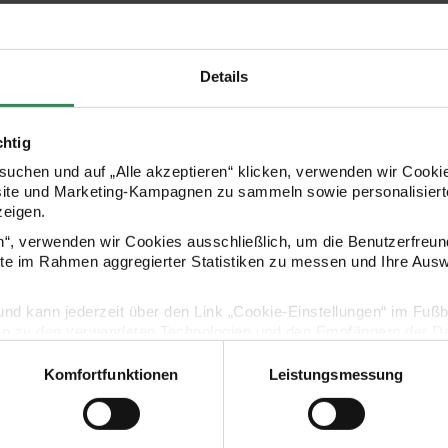
unmittelbarer Aufsicht von Erwachsenen.
Details
HERSTELLER
chtig
uchen und auf „Alle akzeptieren“ klicken, verwenden wir Cookie
site und Marketing-Kampagnen zu sammeln sowie personalisierte
zeigen.
en“, verwenden wir Cookies ausschließlich, um die Benutzerfreun
ite im Rahmen aggregierter Statistiken zu messen und Ihre Aus
lig und kann jederzeit über den Link „Cookie-Einstellungen“ im Fuß
en zu den verwendeten Technologien und den Empfängern der Dat
KAUFEMPFEHLUNG
Komfortfunktionen
Leistungsmessung
Vertrag widerrufen
Bastelset Regenbogen
DIY-Bastelset bunt