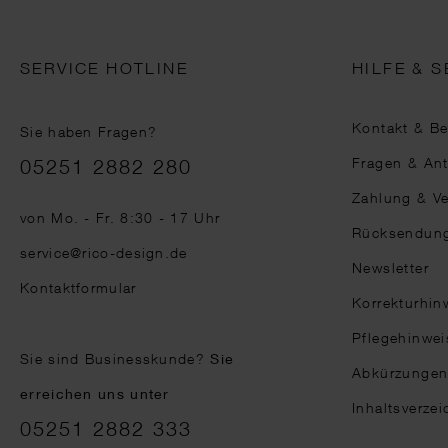
SERVICE HOTLINE
HILFE & S
Kontakt & B
Sie haben Fragen?
Telefonnummer
Fragen & An
05251 2882 280
Zahlung & V
von Mo. - Fr. 8:30 - 17 Uhr
Rücksendun
service@rico-design.de
Newsletter
Kontaktformular
Korrekturhin
Pflegehinwei
Sie sind Businesskunde?
Sie
Abkürzunge
erreichen uns unter
Inhaltsverzei
05251 2882 333