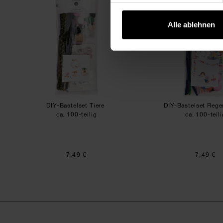
Alle ablehnen
DIY-Bastelset Tiere
DIY-Bastelset Reg
ca. 100-teilig
ca. 100-teili
7,49 €
7,49 €