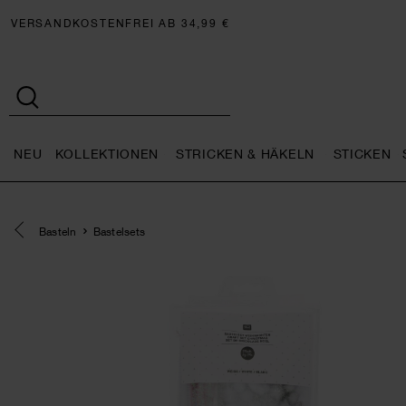
VERSANDKOSTENFREI AB 34,99 €
NEU
KOLLEKTIONEN
STRICKEN & HÄKELN
STICKEN
Neu general.openMenu
Kollektionen general.openMe
Stricken 
Eine Kategorie zurück navigieren
Basteln
Bastelsets