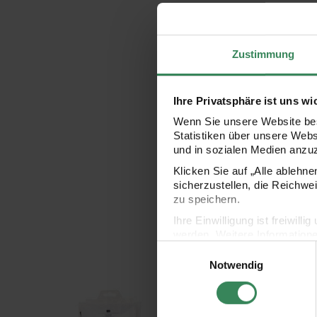
Zustimmung
Ihre Privatsphäre ist uns wi
Wenn Sie unsere Website bes
Statistiken über unsere Web
und in sozialen Medien anzu
Klicken Sie auf „Alle ablehn
sicherzustellen, die Reichwe
zu speichern.
Ihre Einwilligung ist freiwil
werden. Weitere Information
Einwilligungsauswahl
Datenschutzerklärung.
Notwendig
Impressum
Datenschutz
DIY-Bastelset Tiere
DIY-