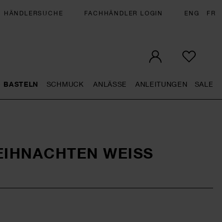
HÄNDLERSUCHE
FACHHÄNDLER LOGIN
ENG
FR
BASTELN
SCHMUCK
ANLÄSSE
ANLEITUNGEN
SALE
eral.openMenu
Künstlerbedarf general.openMenu
Basteln general.openMenu
Schmuck general.openMenu
Anlässe general.op
Anleit
S
EIHNACHTEN WEISS