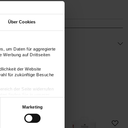
Über Cookies
s, um Daten für aggregierte
 Werbung auf Drittseiten
dlichkeit der Website
wahl für zukünftige Besuche
bereich der Seite widerrufen
en finden Sie in unserer
Marketing
DIY-Bastelset Girly
DIY-Bastelset Weihn