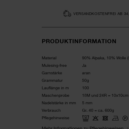
VERSAND­KOSTEN­FREI AB 34
PRODUKTINFORMATION
Material
90% Alpaka, 10% Wolle (
Mulesing-free
Ja
Garnstärke
aran
Grammatur
50g
Lauflänge in m
100
Maschenprobe
18M und 24R = 10x10cm
Nadelstärke in mm
5 mm
Verbrauch
Gr. 40 = ca. 600g
Pflegehinweise
Mehr Informationen zu Pflegehinweisen