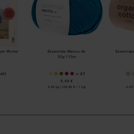
bst-Winter
Essentials Merino dk
Essential
50g 110m
+ 41
ahl
6,49 €
Inhalt:
Inhal
0,05 kg
(129,80 € / 1 kg)
0,05