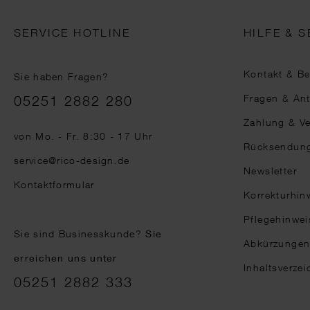
SERVICE HOTLINE
HILFE & S
Kontakt & B
Sie haben Fragen?
Telefonnummer
Fragen & An
05251 2882 280
Zahlung & V
von Mo. - Fr. 8:30 - 17 Uhr
Rücksendun
service@rico-design.de
Newsletter
Kontaktformular
Korrekturhin
Pflegehinwei
Sie sind Businesskunde?
Sie
Abkürzunge
erreichen uns unter
Inhaltsverzei
05251 2882 333