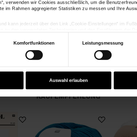
en“, verwenden wir Cookies ausschließlich, um die Benutzerfreun
Pflege: 30°C Wollwäsche
ite im Rahmen aggregierter Statistiken zu messen und Ihre Aus
lig und kann jederzeit über den Link „Cookie-Einstellungen“ im Fuß
en zu den verwendeten Technologien und den Empfängern der Dat
HERSTELLER
Komfortfunktionen
Leistungsmessung
Vertrag widerrufen
Auswahl erlauben
KAUFEMPFEHLUNG
wool No. 15 Herbst-Winter
Essentials Merino dk