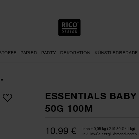
STOFFE
PAPIER
PARTY
DEKORATION
KÜNSTLERBEDARF
nu
& Häkeln general.openMenu
Sticken general.openMenu
Stoffe general.openMenu
Papier general.openMenu
Party general.openMenu
Dekoration gen
le
ESSENTIALS BABY
50G 100M
10,99 €
Inhalt:
0,05 kg
(
219,80 €
/ 1 kg)
inkl. MwSt. / zzgl. Versandkosten