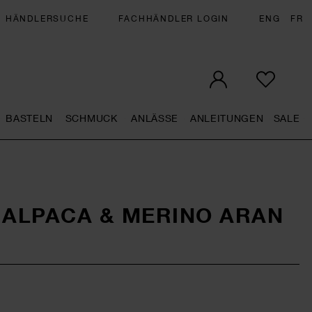
HÄNDLERSUCHE
FACHHÄNDLER LOGIN
ENG
FR
BASTELN
SCHMUCK
ANLÄSSE
ANLEITUNGEN
SALE
eral.openMenu
Künstlerbedarf general.openMenu
Basteln general.openMenu
Schmuck general.openMenu
Anlässe general.op
Anleit
S
 ALPACA & MERINO ARAN