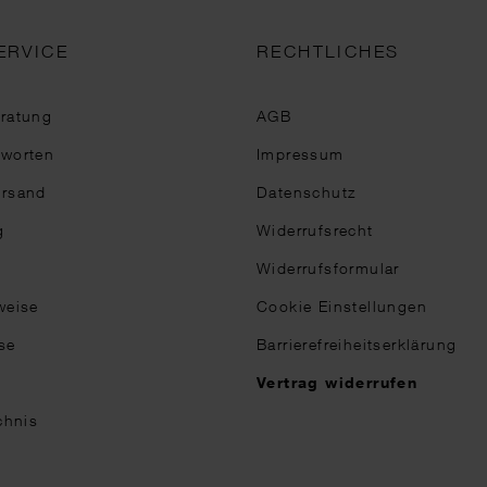
ERVICE
RECHTLICHES
eratung
AGB
tworten
Impressum
ersand
Datenschutz
g
Widerrufsrecht
Widerrufsformular
weise
Cookie Einstellungen
se
Barrierefreiheitserklärung
n
Vertrag widerrufen
chnis