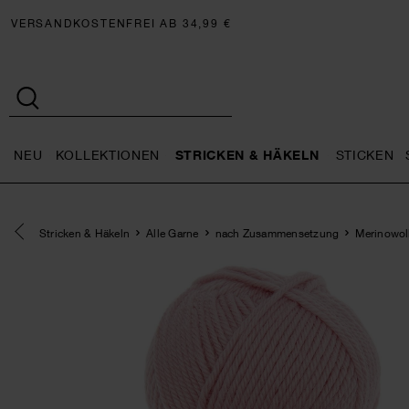
VERSANDKOSTENFREI AB 34,99 €
NEU
KOLLEKTIONEN
STRICKEN & HÄKELN
STICKEN
Neu general.openMenu
Kollektionen general.openMe
Stricken 
Eine Kategorie zurück navigieren
Stricken & Häkeln
Alle Garne
nach Zusammensetzung
Merinowol