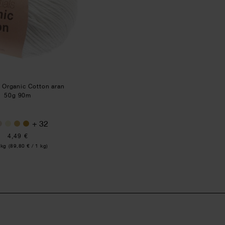
s Organic Cotton aran
50g 90m
+ 32
4,49 €
t:
 kg
(89,80 € / 1 kg)