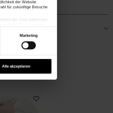
dlichkeit der Website
wahl für zukünftige Besuche
bereich der Seite widerrufen
en finden Sie in unserer
Marketing
Alle akzeptieren
Essentials Organic Cotton aran