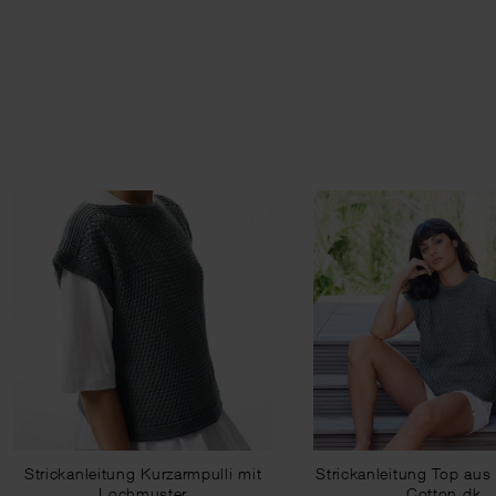
Strickanleitung Kurzarmpulli mit
Strickanleitung Top aus
Lochmuster
Cotton dk