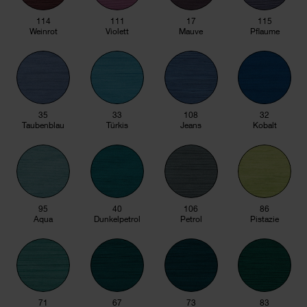
114
111
17
115
Weinrot
Violett
Mauve
Pflaume
35
33
108
32
Taubenblau
Türkis
Jeans
Kobalt
95
40
106
86
Aqua
Dunkelpetrol
Petrol
Pistazie
71
67
73
83