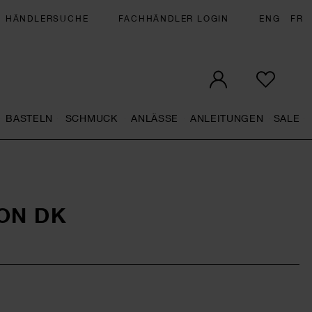
HÄNDLERSUCHE
FACHHÄNDLER LOGIN
ENG
FR
BASTELN
SCHMUCK
ANLÄSSE
ANLEITUNGEN
SALE
eral.openMenu
Künstlerbedarf general.openMenu
Basteln general.openMenu
Schmuck general.openMenu
Anlässe general.op
Anleit
S
ON DK