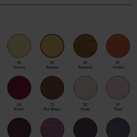
62
63
94
87
Zitrone
Banane
Karamell
Kürbis
04
79
52
01
Kirsch
Rot-Braun
Nude
Rosé