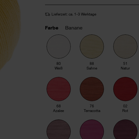
Lieferzeit: ca. 1-3 Werktage
Farbe
Banane
80
88
51
Weiß
Sahne
Natur
68
76
02
Azalee
Terracotta
Rot