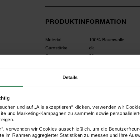
PRODUKTINFORMATION
Material
100% Baumwolle
Garnstärke
dk
Grammatur
50g
Lauflänge in m
120
Maschenprobe
22M und 28R = 10x10cm
Details
Nadelstärke in mm
3 - 4 mm
Verbrauch
Größe 40 = ca. 550g
Pflegehinweise
chtig
uchen und auf „Alle akzeptieren“ klicken, verwenden wir Cookie
Mehr Informationen zu Pflegehinweisen
site und Marketing-Kampagnen zu sammeln sowie personalisierte
zeigen.
en“, verwenden wir Cookies ausschließlich, um die Benutzerfreun
Zertifizierung
ite im Rahmen aggregierter Statistiken zu messen und Ihre Aus