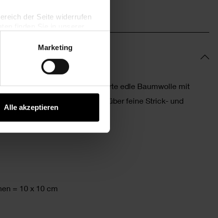
bereich der Seite widerrufen
en finden Sie in unserer
Marketing
ist eine hochwertige, mercerisierte edle Baumwolle mit
rn können Sie das ganze Jahr über feine Strick- und
Alle akzeptieren
en = 10 x 10 cm