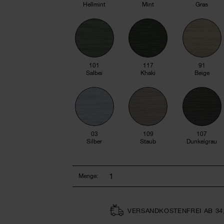
Hellmint
Mint
Gras
101
117
91
Salbei
Khaki
Beige
03
109
107
Silber
Staub
Dunkelgrau
Menge:
VERSAND­KOSTEN­FREI AB 34