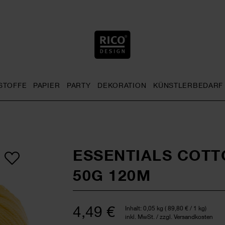
STOFFE
PAPIER
PARTY
DEKORATION
KÜNSTLERBEDARF
nu
& Häkeln general.openMenu
Sticken general.openMenu
Stoffe general.openMenu
Papier general.openMenu
Party general.openMenu
Dekoration gen
ESSENTIALS COTT
50G 120M
4,49 €
Inhalt:
0,05 kg
(
89,80 €
/ 1 kg)
inkl. MwSt. / zzgl. Versandkosten