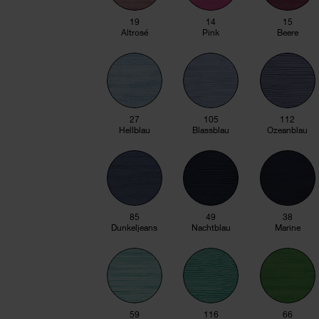
19
14
15
Altrosé
Pink
Beere
27
105
112
Hellblau
Blassblau
Ozeanblau
85
49
38
Dunkeljeans
Nachtblau
Marine
59
116
66