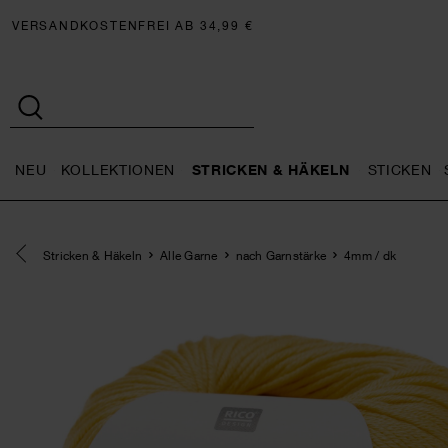
VERSANDKOSTENFREI AB 34,99 €
NEU
KOLLEKTIONEN
STRICKEN & HÄKELN
STICKEN
Neu general.openMenu
Kollektionen general.openMe
Stricken 
Eine Kategorie zurück navigieren
Stricken & Häkeln
Alle Garne
nach Garnstärke
4mm / dk