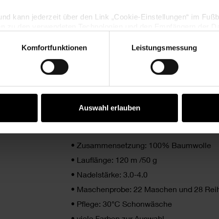
lig und kann jederzeit über den Link „Cookie-Einstellungen“ im Fuß
en zu den verwendeten Technologien und den Empfängern der Dat
Komfortfunktionen
Leistungsmessung
Vertrag widerrufen
PRODUKTBESCHREIBUNG
Die Essentials cotton dk von Rico Design 
einem schönen Glanzeffekt. Mit diesem Ga
Auswahl erlauben
Häkelprojekte umsetzen.
•
Zusammensetzung: 100% Baumwolle
•
Lauflänge: 120 m /50 g
•
Nadelstärke: 3.0-4.0
•
Maschenprobe: 22 Maschen und 28 Reih
•
Pflege: 30°C Schonwäsche
•
viele Farben zur Auswahl