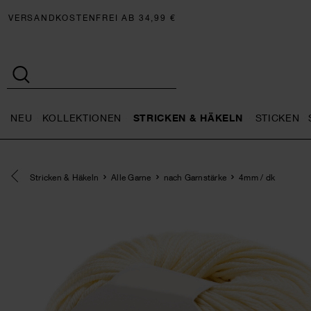
VERSANDKOSTENFREI AB 34,99 €
NEU
KOLLEKTIONEN
STRICKEN & HÄKELN
STICKEN
Neu general.openMenu
Kollektionen general.openMe
Stricken 
Eine Kategorie zurück navigieren
Stricken & Häkeln
Alle Garne
nach Garnstärke
4mm / dk