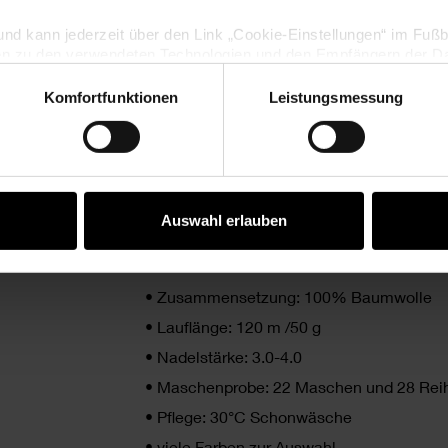
lig und kann jederzeit über den Link „Cookie-Einstellungen“ im Fuß
en zu den verwendeten Technologien und den Empfängern der Dat
Komfortfunktionen
Leistungsmessung
Vertrag widerrufen
PRODUKTBESCHREIBUNG
Die Essentials cotton dk von Rico Design 
einem schönen Glanzeffekt. Mit diesem Ga
Auswahl erlauben
Häkelprojekte umsetzen.
•
Zusammensetzung: 100% Baumwolle
•
Lauflänge: 120 m /50 g
•
Nadelstärke: 3.0-4.0
•
Maschenprobe: 22 Maschen und 28 Reih
•
Pflege: 30°C Schonwäsche
•
viele Farben zur Auswahl