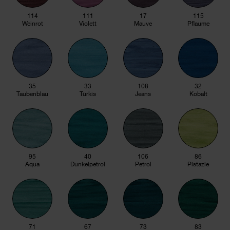
114
111
17
115
Weinrot
Violett
Mauve
Pflaume
35
33
108
32
Taubenblau
Türkis
Jeans
Kobalt
95
40
106
86
Aqua
Dunkelpetrol
Petrol
Pistazie
71
67
73
83