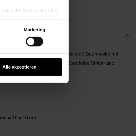
bereich der Seite widerrufen
en finden Sie in unserer
Marketing
ist eine hochwertige, mercerisierte edle Baumwolle mit
rn können Sie das ganze Jahr über feine Strick- und
Alle akzeptieren
en = 10 x 10 cm