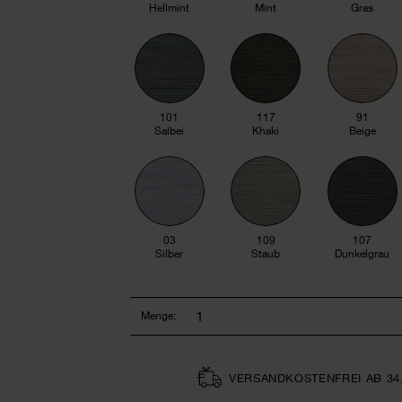
Hellmint
Mint
Gras
101
117
91
Salbei
Khaki
Beige
03
109
107
Silber
Staub
Dunkelgrau
Menge:
VERSAND­KOSTEN­FREI AB 34