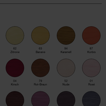
62
63
94
87
Zitrone
Banane
Karamell
Kürbis
04
79
52
01
Kirsch
Rot-Braun
Nude
Rosé