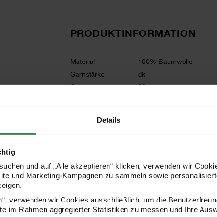
PRODUKTINFORMATION
Material
100% Baumwolle
Garnstärke
dk
Grammatur
50g
Lauflänge in m
120
Maschenprobe
22M und 28R = 10x10cm
Details
Nadelstärke in mm
3 - 4 mm
Verbrauch
Größe 40 = ca. 550g
Pflegehinweise
chtig
uchen und auf „Alle akzeptieren“ klicken, verwenden wir Cookie
Mehr Informationen zu Pflegehinweisen
site und Marketing-Kampagnen zu sammeln sowie personalisierte
zeigen.
en“, verwenden wir Cookies ausschließlich, um die Benutzerfreun
Zertifizierung
ite im Rahmen aggregierter Statistiken zu messen und Ihre Aus