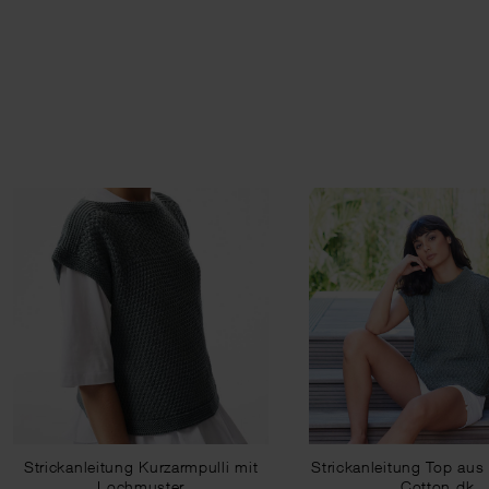
Strickanleitung Kurzarmpulli mit
Strickanleitung Top aus
Lochmuster
Cotton dk