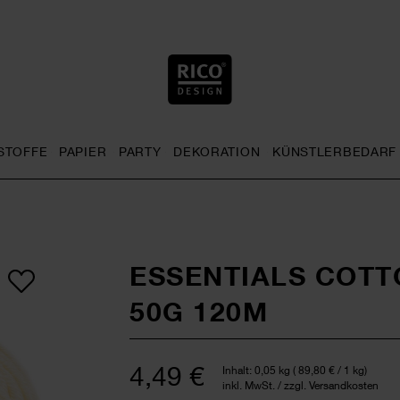
STOFFE
PAPIER
PARTY
DEKORATION
KÜNSTLERBEDARF
nu
& Häkeln general.openMenu
Sticken general.openMenu
Stoffe general.openMenu
Papier general.openMenu
Party general.openMenu
Dekoration gen
ESSENTIALS COTT
50G 120M
4,49 €
Inhalt:
0,05 kg
(
89,80 €
/ 1 kg)
inkl. MwSt. / zzgl. Versandkosten