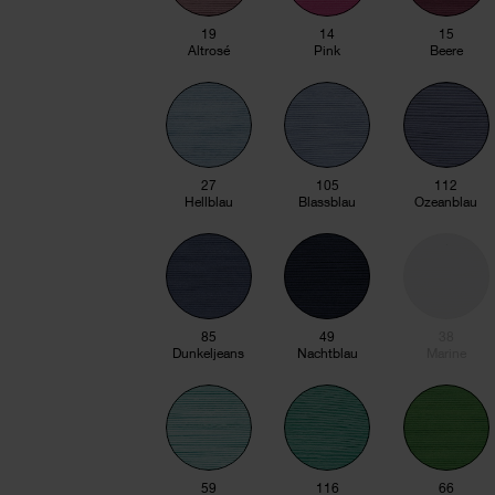
19
14
15
Altrosé
Pink
Beere
27
105
112
Hellblau
Blassblau
Ozeanblau
85
49
38
Dunkeljeans
Nachtblau
Marine
59
116
66