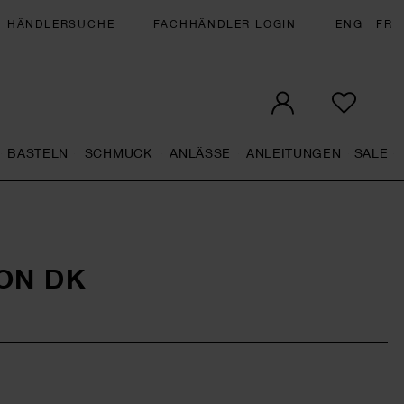
HÄNDLERSUCHE
FACHHÄNDLER LOGIN
ENG
FR
BASTELN
SCHMUCK
ANLÄSSE
ANLEITUNGEN
SALE
eral.openMenu
Künstlerbedarf general.openMenu
Basteln general.openMenu
Schmuck general.openMenu
Anlässe general.op
Anleit
S
ON DK