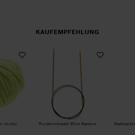
KAUFEMPFEHLUNG
ntials Super super chunky
Rundstricknadel 80cm Bambu
per chunky
Rundstricknadel 80cm Bambus
Nadelspitz