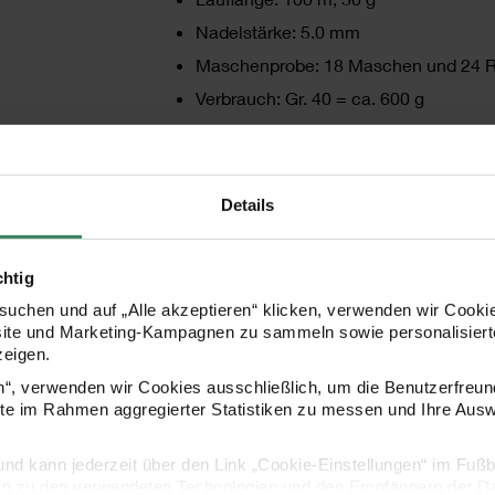
Nadelstärke: 5.0 mm
Maschenprobe: 18 Maschen und 24 R
Verbrauch: Gr. 40 = ca. 600 g
Pflege: Handwäsche
Made in Italy
Details
HERSTELLER
chtig
uchen und auf „Alle akzeptieren“ klicken, verwenden wir Cookie
site und Marketing-Kampagnen zu sammeln sowie personalisierte
zeigen.
en“, verwenden wir Cookies ausschließlich, um die Benutzerfreun
ite im Rahmen aggregierter Statistiken zu messen und Ihre Aus
lig und kann jederzeit über den Link „Cookie-Einstellungen“ im Fuß
en zu den verwendeten Technologien und den Empfängern der Dat