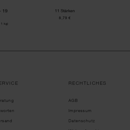
+ 19
11 Stärken
8,79 €
 1 kg)
ERVICE
RECHTLICHES
eratung
AGB
tworten
Impressum
ersand
Datenschutz