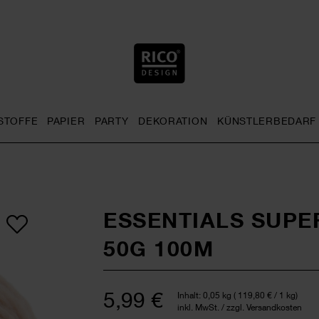
STOFFE
PAPIER
PARTY
DEKORATION
KÜNSTLERBEDARF
nu
& Häkeln general.openMenu
Sticken general.openMenu
Stoffe general.openMenu
Papier general.openMenu
Party general.openMenu
Dekoration gen
ESSENTIALS SUPE
50G 100M
5,99 €
Inhalt:
0,05 kg
(
119,80 €
/ 1 kg)
inkl. MwSt. / zzgl. Versandkosten