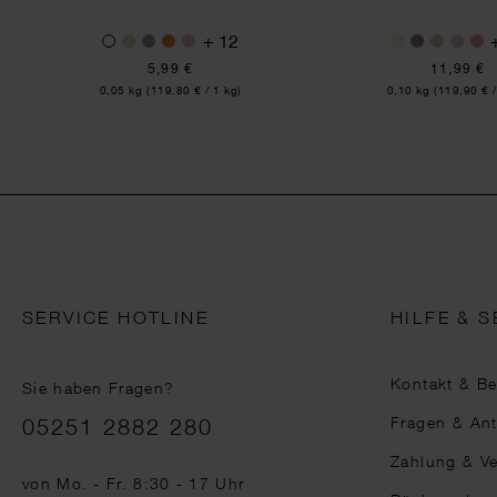
+ 12
5,99 €
11,99 €
Inhalt:
Inhalt:
0,05 kg
(119,80 € / 1 kg)
0,10 kg
(119,90 € /
SERVICE HOTLINE
HILFE & S
Kontakt & B
Sie haben Fragen?
Telefonnummer
Fragen & An
05251 2882 280
Zahlung & V
von Mo. - Fr. 8:30 - 17 Uhr