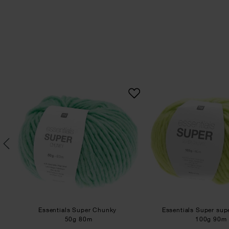
utsch
Essentials Super Chunky
Esse
Essentials Super Chunky
Essentials Super su
50g 80m
100g 90m