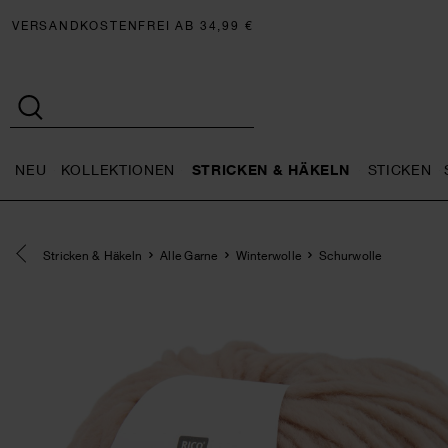
VERSANDKOSTENFREI AB 34,99 €
NEU
KOLLEKTIONEN
STRICKEN & HÄKELN
STICKEN
Neu general.openMenu
Kollektionen general.openMe
Stricken 
Eine Kategorie zurück navigieren
Stricken & Häkeln
Alle Garne
Winterwolle
Schurwolle