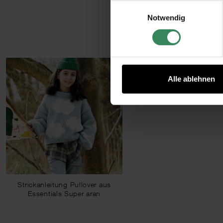
Einwilligungsauswahl
Datenschutzerklärung.
Notwendig
Impressum
Datenschutz
Alle ablehnen
Strickanleitung Pullover aus
Essentials Super aran