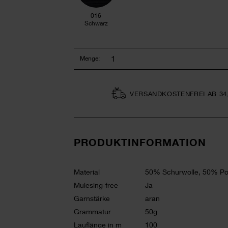
016
Schwarz
Menge:
VERSAND­KOSTEN­FREI AB 34
PRODUKTINFORMATION
Material
50% Schurwolle, 50% Pol
Mulesing-free
Ja
Garnstärke
aran
Grammatur
50g
Lauflänge in m
100