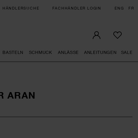
HÄNDLERSUCHE
FACHHÄNDLER LOGIN
ENG
FR
BASTELN
SCHMUCK
ANLÄSSE
ANLEITUNGEN
SALE
eral.openMenu
Künstlerbedarf general.openMenu
Basteln general.openMenu
Schmuck general.openMenu
Anlässe general.op
Anleit
S
R ARAN