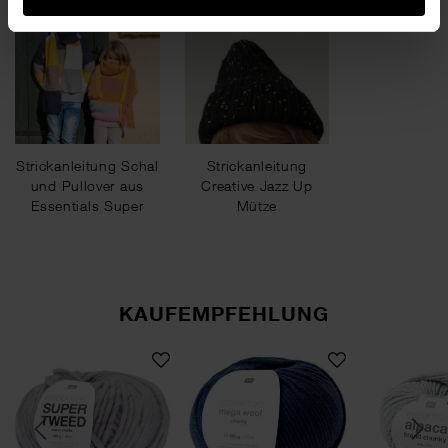
Strickanleitung Schal
Strickanleitung
und Pullover aus
Creative Jazz Up
Essentials Super
Mütze
chunky
KAUFEMPFEHLUNG
y
 Mega Wool Tweed chunky
Essentials Super Tweed super chunky
Essentials Mega Wool c