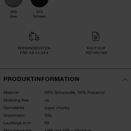
009
010
Grau
Schwarz
VERSAND­KOSTEN­
KAUF AUF
FREI AB 34,99 €
RECHNUNG
PRODUKTINFORMATION
Material
50% Schurwolle, 50% Polyacryl
Mulesing-free
Ja
Garnstärke
super chunky
Grammatur
50g
Lauflänge in m
80
Maschenprobe
14M und 18R = 10x10cm