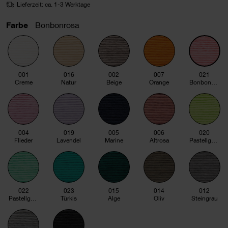
Lieferzeit: ca. 1-3 Werktage
Farbe
Bonbonrosa
001
016
002
007
021
Creme
Natur
Beige
Orange
Bonbonrosa
004
019
005
006
020
Flieder
Lavendel
Marine
Altrosa
Pastellgelb
022
023
015
014
012
Pastellgrün
Türkis
Alge
Oliv
Steingrau