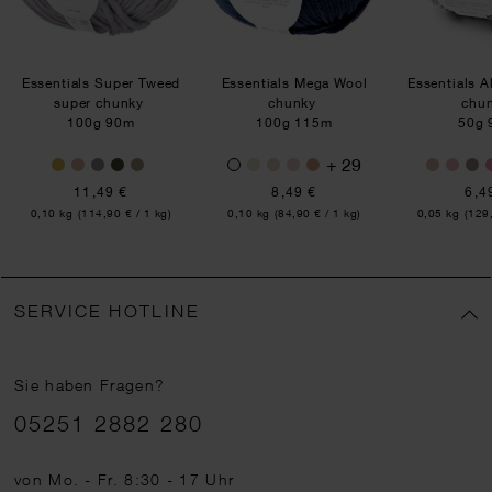
Essentials Super Tweed
Essentials Mega Wool
Essentials A
super chunky
chunky
chu
100g 90m
100g 115m
50g 
+ 29
11,49 €
8,49 €
6,4
Inhalt:
Inhalt:
Inhalt:
0,10 kg
(114,90 € / 1 kg)
0,10 kg
(84,90 € / 1 kg)
0,05 kg
(129,
SERVICE HOTLINE
Sie haben Fragen?
Telefonnummer
05251 2882 280
von Mo. - Fr. 8:30 - 17 Uhr