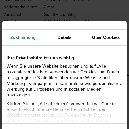
Nadelstärke in mm
7 mm
Verbrauch
Gr. 40 = ca. 550g
Pflegehinweise
Mehr Informationen zu Pflegehinweisen
Zustimmung
Details
Über Cookies
Artikel-Nr.
383270.021
Bestell-Nr.
3442531
Ihre Privatsphäre ist uns wichtig
Wenn Sie unsere Website besuchen und auf „Alle
akzeptieren“ klicken, verwenden wir Cookies, um Daten
für aggregierte Statistiken über unsere Website und
Marketing-Kampagnen zu sammeln sowie personalisierte
PRODUKTBESCHREIBUNG
Werbung auf Drittseiten und in sozialen Medien
anzuzeigen.
Das Garn Essentials Super Chunky eignet sich
Klicken Sie auf „Alle ablehnen“, verwenden wir Cookies
hervorragend zum Stricken von Pullovern und anderen
ausschließlich, um die Benutzerfreundlichkeit der
Website sicherzustellen, die Reichweite im Rahmen
Oberteilen. Die Farbpalette lässt moderne Strickmode mit
aggregierter Statistiken zu messen und Ihre Auswahl für
einem super angenehmen Tragegefühl entstehen.
zukünftige Besuche zu speichern.