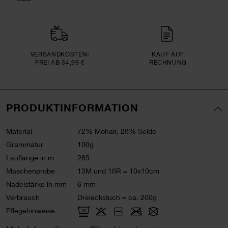
VERSAND­KOSTEN­
KAUF AUF
FREI AB 34,99 €
RECHNUNG
PRODUKTINFORMATION
Material
72% Mohair, 28% Seide
Grammatur
100g
Lauflänge in m
265
Maschenprobe
13M und 18R = 10x10cm
Nadelstärke in mm
6 mm
Verbrauch
Dreieckstuch = ca. 200g
Pflegehinweise