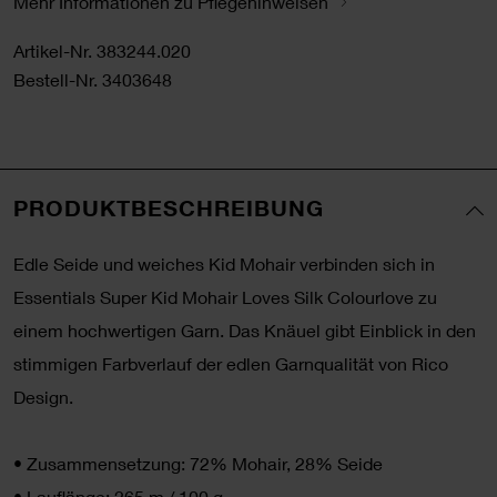
Mehr Informationen zu Pflegehinweisen
Artikel-Nr.
383244.020
Bestell-Nr.
3403648
PRODUKTBESCHREIBUNG
Edle Seide und weiches Kid Mohair verbinden sich in
Essentials Super Kid Mohair Loves Silk Colourlove zu
einem hochwertigen Garn. Das Knäuel gibt Einblick in den
stimmigen Farbverlauf der edlen Garnqualität von Rico
Design.
•
Zusammensetzung: 72% Mohair, 28% Seide
•
Lauflänge: 265 m / 100 g