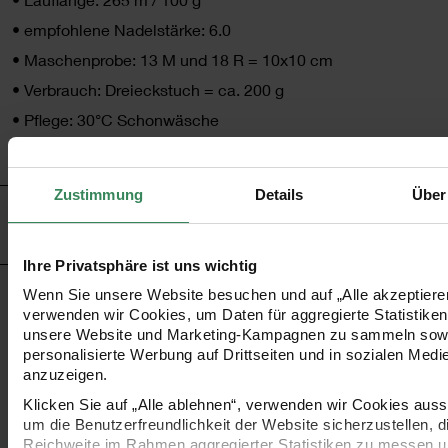
•
empfohlene Nadelstärke: 6.0
•
Maschenprobe: 13 M und 18 R = 10x10 cm
•
Verbrauch: Dreieckstuch = ca. 200 g
•
Pflege: 30°C Schonwäsche
•
Made in South Africa
Zustimmung
Details
Über
HERSTELLER
Ihre Privatsphäre ist uns wichtig
Wenn Sie unsere Website besuchen und auf „Alle akzeptieren
verwenden wir Cookies, um Daten für aggregierte Statistiken
KOSTENLOSE ANLEITUNGEN
unsere Website und Marketing-Kampagnen zu sammeln sow
personalisierte Werbung auf Drittseiten und in sozialen Medi
anzuzeigen.
Klicken Sie auf „Alle ablehnen“, verwenden wir Cookies aussc
um die Benutzerfreundlichkeit der Website sicherzustellen, d
Reichweite im Rahmen aggregierter Statistiken zu messen u