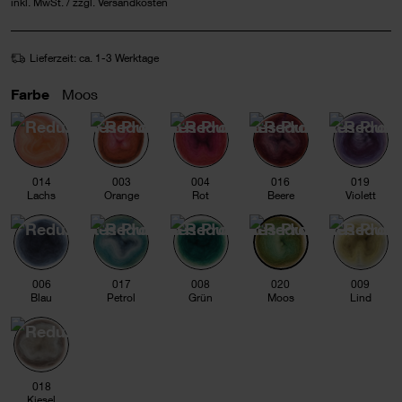
inkl. MwSt. / zzgl. Versandkosten
Lieferzeit: ca. 1-3 Werktage
Farbe
Moos
014
003
004
016
019
Lachs
Orange
Rot
Beere
Violett
006
017
008
020
009
Blau
Petrol
Grün
Moos
Lind
018
Kiesel