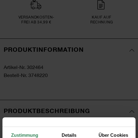
VERSAND­KOSTEN­
KAUF AUF
FREI AB 34,99 €
RECHNUNG
PRODUKTINFORMATION
Artikel-Nr.
302464
Bestell-Nr.
3748220
PRODUKTBESCHREIBUNG
Das Etui M aus der Kollektion „The Sky is the Limit“ zeigt
ein Wellen-Motiv und bietet mit den Maßen 20 × 6,5 cm
Zustimmung
Details
Über Cookies