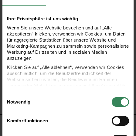
eine handliche Aufbewahrungsmöglichkeit für
Schreibwaren oder kleine Utensilien. Gefertigt aus
Ihre Privatsphäre ist uns wichtig
Polyurethan, verbindet es Stabilität mit einer leicht zu
Wenn Sie unsere Website besuchen und auf „Alle
reinigenden Oberfläche. Durch das schlanke Format lässt
akzeptieren“ klicken, verwenden wir Cookies, um Daten
für aggregierte Statistiken über unsere Website und
es sich gut verstauen und flexibel im Alltag einsetzen.
Marketing-Kampagnen zu sammeln sowie personalisierte
Werbung auf Drittseiten und in sozialen Medien
anzuzeigen.
Klicken Sie auf „Alle ablehnen“, verwenden wir Cookies
- Motiv: Sky Waves
ausschließlich, um die Benutzerfreundlichkeit der
Website sicherzustellen, die Reichweite im Rahmen
- Maße: 20 x 6,5 cm
aggregierter Statistiken zu messen und Ihre Auswahl für
zukünftige Besuche zu speichern.
Einwilligungsauswahl
- Material: Polyurethan
Ihre Einwilligung ist freiwillig und kann jederzeit über den
Notwendig
Link „Cookie-Einstellungen“ im Fußbereich der Seite
widerrufen werden. Weitere Informationen zu den
verwendeten Technologien und den Empfängern der
Komfortfunktionen
HERSTELLER
Daten finden Sie in unserer Datenschutzerklärung.
Impressum
Datenschutz
Vertrag widerrufen