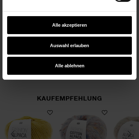
Alle akzeptieren
Auswahl erlauben
Strickanleitung
Pullover aus Fashion
Alpaca Dream dk
Alle ablehnen
KAUFEMPFEHLUNG
nadel 80cm Bambus
Fashion Alpaca Dream
Fashion Cotton Alpaca 