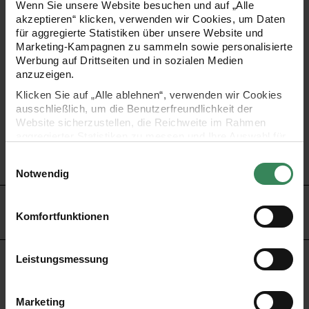
10% Polyamid
Wenn Sie unsere Website besuchen und auf „Alle
akzeptieren“ klicken, verwenden wir Cookies, um Daten
•
Lauflänge: 105 m/25 g
für aggregierte Statistiken über unsere Website und
•
Nadelstärke: 4.0
Marketing-Kampagnen zu sammeln sowie personalisierte
Werbung auf Drittseiten und in sozialen Medien
•
Maschenprobe: 22 Maschen und 28 Reihen = 10 x 10 cm
anzuzeigen.
•
Pflege: Handwäsche
Klicken Sie auf „Alle ablehnen“, verwenden wir Cookies
•
verschiedene Farben zur Auswahl
ausschließlich, um die Benutzerfreundlichkeit der
Website sicherzustellen, die Reichweite im Rahmen
aggregierter Statistiken zu messen und Ihre Auswahl für
Tipp! Verbrauch: Größe 38/40 = ca. 450g
zukünftige Besuche zu speichern.
Einwilligungsauswahl
Ihre Einwilligung ist freiwillig und kann jederzeit über den
Notwendig
Link „Cookie-Einstellungen“ im Fußbereich der Seite
widerrufen werden. Weitere Informationen zu den
HERSTELLER
verwendeten Technologien und den Empfängern der
Komfortfunktionen
Daten finden Sie in unserer Datenschutzerklärung.
Impressum
Datenschutz
Vertrag widerrufen
Leistungsmessung
KOSTENLOSE ANLEITUNGEN
Marketing