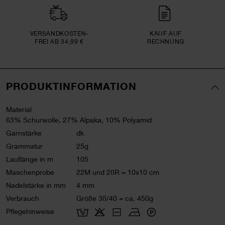
VERSAND­KOSTEN­
KAUF AUF
FREI AB 34,99 €
RECHNUNG
PRODUKTINFORMATION
Material
63% Schurwolle, 27% Alpaka, 10% Polyamid
Garnstärke
dk
Grammatur
25g
Lauflänge in m
105
Maschenprobe
22M und 28R = 10x10 cm
Nadelstärke in mm
4 mm
Verbrauch
Größe 38/40 = ca. 450g
Pflegehinweise