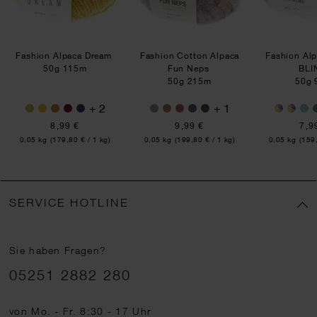
Fashion Alpaca Dream
Fashion Cotton Alpaca
Fashion Al
50g 115m
Fun Neps
BL
50g 215m
50g 
+ 2
+ 1
8,99 €
9,99 €
7,9
Inhalt:
Inhalt:
Inhalt:
0,05 kg
(179,80 € / 1 kg)
0,05 kg
(199,80 € / 1 kg)
0,05 kg
(159,
SERVICE HOTLINE
Sie haben Fragen?
Telefonnummer
05251 2882 280
von Mo. - Fr. 8:30 - 17 Uhr