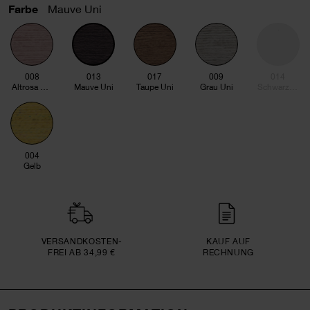
Farbe
Mauve Uni
008
013
017
009
014
Altrosa Uni
Mauve Uni
Taupe Uni
Grau Uni
Schwarz Uni
004
Gelb
VERSAND­KOSTEN­
KAUF AUF
FREI AB 34,99 €
RECHNUNG