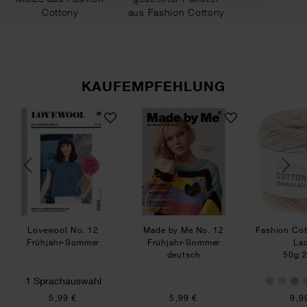
Cottony
aus Fashion Cottony
KAUFEMPFEHLUNG
ton Merino Lace Solid Colours
Lovewool No. 12 Frühjahr-Sommer
Made by Me No. 12 Früh
Lovewool No. 12
Made by Me No. 12
Fashion Cot
Frühjahr-Sommer
Frühjahr-Sommer
La
deutsch
50g 
1 Sprachauswahl
5,99 €
5,99 €
9,9