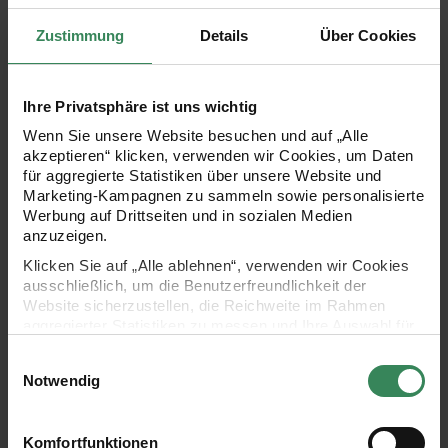
Fashion Cottony ist eine wattig-weiche
Zustimmung
Details
Über Cookies
Baumwollmischung, die unglaublich softe Strickstücke mit
ebenmäßigem Flausch ergibt. Das locker gesponnene,
Ihre Privatsphäre ist uns wichtig
leicht flauschige Garn wird durch einen gezwirnten Faden
Wenn Sie unsere Website besuchen und auf „Alle
stabilisiert.
akzeptieren“ klicken, verwenden wir Cookies, um Daten
für aggregierte Statistiken über unsere Website und
Marketing-Kampagnen zu sammeln sowie personalisierte
Werbung auf Drittseiten und in sozialen Medien
anzuzeigen.
- Zusammensetzung: 85% Baumwolle, 15% Polyamid
Klicken Sie auf „Alle ablehnen“, verwenden wir Cookies
ausschließlich, um die Benutzerfreundlichkeit der
- Lauflänge: 200 m, 50g
Website sicherzustellen, die Reichweite im Rahmen
aggregierter Statistiken zu messen und Ihre Auswahl für
- Nadelstärke: 4.0
zukünftige Besuche zu speichern.
Einwilligungsauswahl
Ihre Einwilligung ist freiwillig und kann jederzeit über den
Notwendig
- Maschenprobe: 21 Maschen und 34 Reihen = 10x10cm
Link „Cookie-Einstellungen“ im Fußbereich der Seite
widerrufen werden. Weitere Informationen zu den
- Verbrauch: Gr. 40 = ca. 400 g
verwendeten Technologien und den Empfängern der
Komfortfunktionen