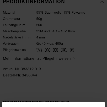
PRODUKTINFORMATION
Material
85% Baumwolle, 15% Polyamid
Grammatur
50g
Lauflänge in m
200
Maschenprobe
21M und 34R = 10x10cm
Nadelstärke in mm
4 mm
Verbrauch
Gr. 40 = ca. 400g
Pflegehinweise
Mehr Informationen zu Pflegehinweisen
Artikel-Nr.
383312.013
Bestell-Nr.
3436844
PRODUKTBESCHREIBUNG