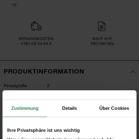
10
VERSAND­KOSTEN­
KAUF AUF
FREI AB 34,99 €
RECHNUNG
PRODUKTINFORMATION
Pinselgröße
2
Pinselhaar
Synthetik
Artikel-Nr.
7300.002
Zustimmung
Details
Über Cookies
Bestell-Nr.
2652375
Ihre Privatsphäre ist uns wichtig