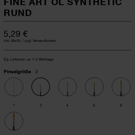
FINE ART ÖL SYNTHETIC
RUND
5,29 €
inkl. MwSt. / zzgl. Versandkosten
Lieferzeit: ca. 1-3 Werktage
Pinselgröße
2
1
2
4
6
8