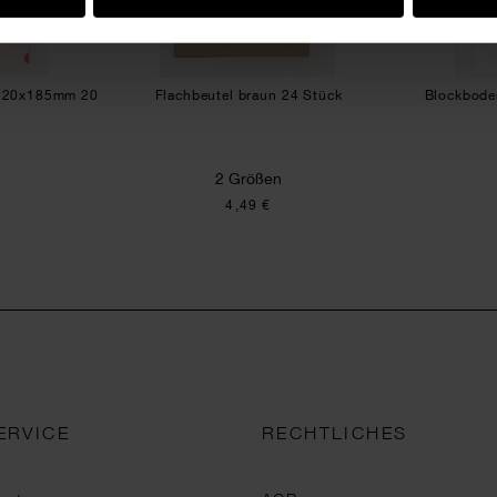
n 120x185mm 20
Flachbeutel braun 24 Stück
Blockbode
2 Größen
4,49 €
ERVICE
RECHTLICHES