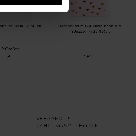
nbeutel weiß 12 Stück
Flachbeutel mit Stickern neon Mix
130x225mm 20 Stück
2 Größen
5,49 €
7,49 €
VERSAND- &
ZAHLUNGSMETHODEN