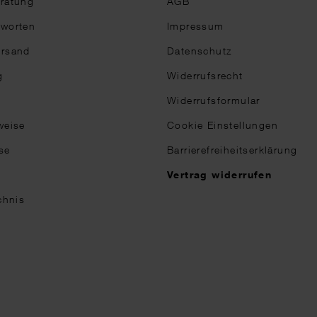
eratung
AGB
tworten
Impressum
ersand
Datenschutz
g
Widerrufsrecht
Widerrufsformular
weise
Cookie Einstellungen
se
Barrierefreiheitserklärung
n
Vertrag widerrufen
chnis