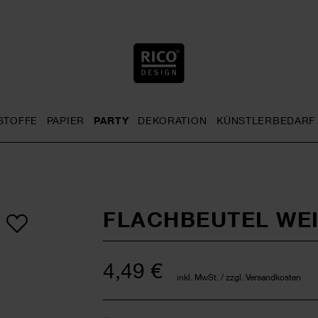
STOFFE
PAPIER
PARTY
DEKORATION
KÜNSTLERBEDARF
nu
& Häkeln general.openMenu
Sticken general.openMenu
Stoffe general.openMenu
Papier general.openMenu
Party general.openMenu
Dekoration gen
FLACHBEUTEL WEI
4,49 €
inkl. MwSt. / zzgl. Versandkosten