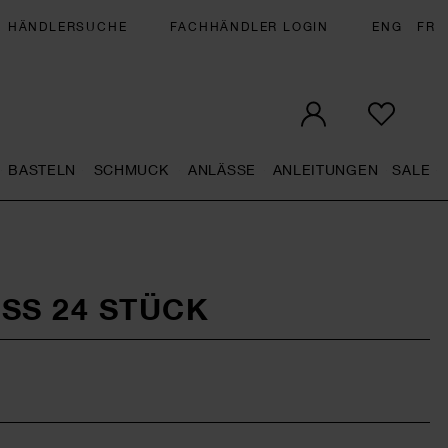
HÄNDLERSUCHE
FACHHÄNDLER LOGIN
ENG
FR
BASTELN
SCHMUCK
ANLÄSSE
ANLEITUNGEN
SALE
eral.openMenu
Künstlerbedarf general.openMenu
Basteln general.openMenu
Schmuck general.openMenu
Anlässe general.op
Anleit
S
SS 24 STÜCK