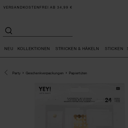
VERSANDKOSTENFREI AB 34,99 €
NEU
KOLLEKTIONEN
STRICKEN & HÄKELN
STICKEN
Neu general.openMenu
Kollektionen general.openMe
Stricken 
Eine Kategorie zurück navigieren
Party
Geschenkverpackungen
Papiertüten