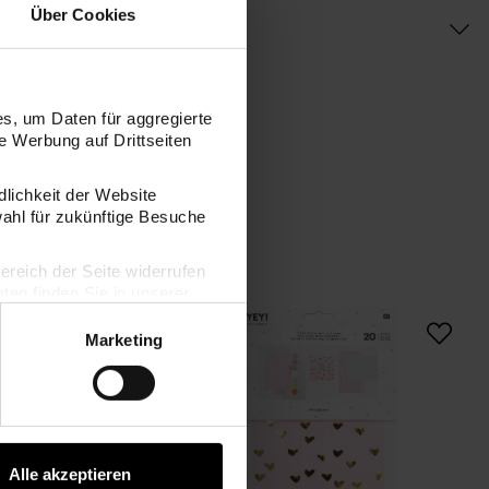
Über Cookies
s, um Daten für aggregierte
 Werbung auf Drittseiten
dlichkeit der Website
wahl für zukünftige Besuche
bereich der Seite widerrufen
en finden Sie in unserer
Blockbodenbeutel weiß 12 Stück
Flachbeutel mit Sti
Marketing
Alle akzeptieren