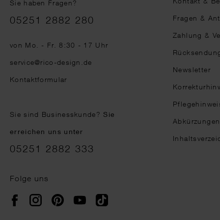
Kontakt & B
Sie haben Fragen?
Telefonnummer
Fragen & An
05251 2882 280
Zahlung & V
von Mo. - Fr. 8:30 - 17 Uhr
Rücksendun
service@rico-design.de
Newsletter
Kontaktformular
Korrekturhin
Pflegehinwei
Sie sind Businesskunde?
Sie
Abkürzunge
erreichen uns unter
Inhaltsverzei
05251 2882 333
Folge uns
Instagram
Pinterest
YouTube
TikTok
Facebook