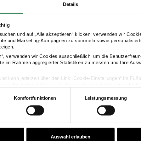
Details
HERSTELLER
chtig
uchen und auf „Alle akzeptieren“ klicken, verwenden wir Cookie
site und Marketing-Kampagnen zu sammeln sowie personalisierte
zeigen.
en“, verwenden wir Cookies ausschließlich, um die Benutzerfreun
ite im Rahmen aggregierter Statistiken zu messen und Ihre Aus
KAUFEMPFEHLUNG
lig und kann jederzeit über den Link „Cookie-Einstellungen“ im Fuß
en zu den verwendeten Technologien und den Empfängern der Dat
hbeutel mit Stickern 120x185mm 20 Stück
Flachbeutel braun 24 Stück
Komfortfunktionen
Leistungsmessung
Vertrag widerrufen
Auswahl erlauben