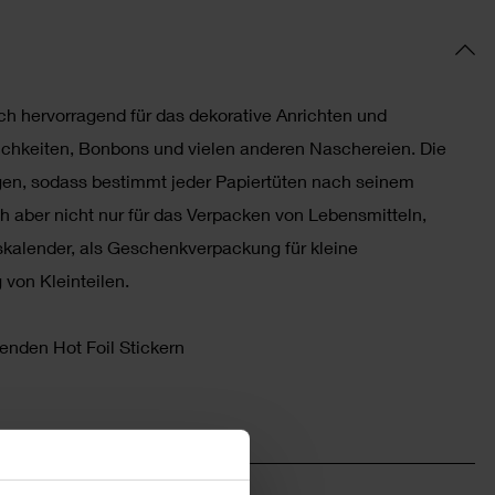
ich hervorragend für das dekorative Anrichten und
chkeiten, Bonbons und vielen anderen Naschereien. Die
gen, sodass bestimmt jeder Papiertüten nach seinem
h aber nicht nur für das Verpacken von Lebensmitteln,
kalender, als Geschenkverpackung für kleine
von Kleinteilen.
senden Hot Foil Stickern