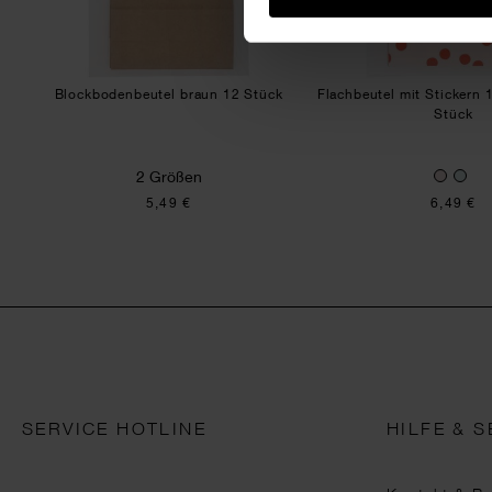
Blockbodenbeutel braun 12 Stück
Flachbeutel mit Sticker
Stück
2 Größen
5,49 €
6,49 €
SERVICE HOTLINE
HILFE & S