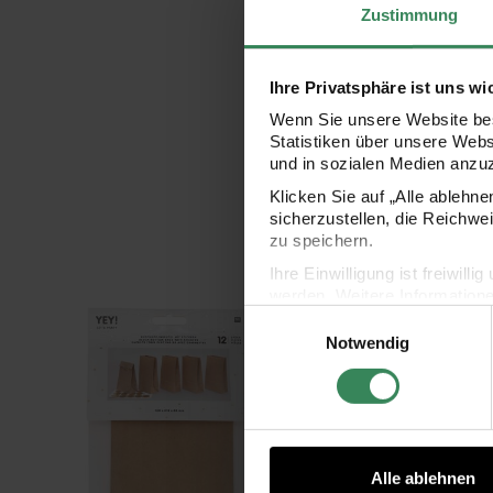
Zustimmung
Ihre Privatsphäre ist uns wi
Wenn Sie unsere Website bes
Statistiken über unsere Web
und in sozialen Medien anzu
Klicken Sie auf „Alle ablehn
sicherzustellen, die Reichwe
zu speichern.
Ihre Einwilligung ist freiwil
werden. Weitere Information
Einwilligungsauswahl
Blockbodenbeutel braun 12 Stück
Flac
Datenschutzerklärung.
Notwendig
Impressum
Datenschutz
Alle ablehnen