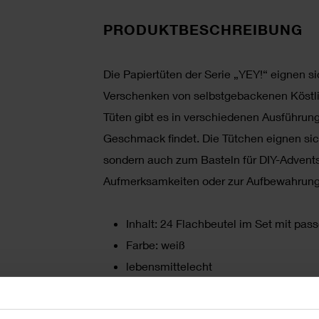
PRODUKTBESCHREIBUNG
Die Papiertüten der Serie „YEY!“ eignen s
Verschenken von selbstgebackenen Köstli
Tüten gibt es in verschiedenen Ausführun
Geschmack findet. Die Tütchen eignen sic
sondern auch zum Basteln für DIY-Advents
Aufmerksamkeiten oder zur Aufbewahrung 
Inhalt: 24 Flachbeutel im Set mit pas
Farbe: weiß
lebensmittelecht