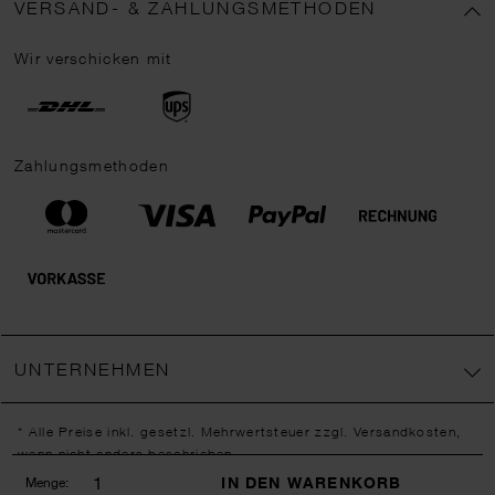
VERSAND- & ZAHLUNGSMETHODEN
Wir verschicken mit
Zahlungsmethoden
UNTERNEHMEN
* Alle Preise inkl. gesetzl. Mehrwertsteuer zzgl.
Versandkosten
,
wenn nicht anders beschrieben.
** Jede:r Abonnent:in erhält bei erstmaliger Anmeldung für unseren
IN DEN WARENKORB
Menge: