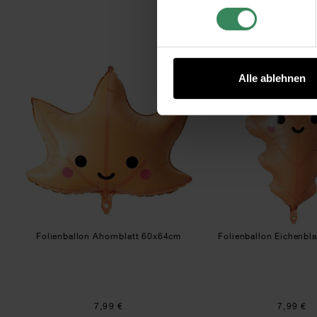
Folienballon Ahornblatt 60x64cm
Foli
Alle ablehnen
Folienballon Ahornblatt 60x64cm
Folienballon Eichenbl
7,99 €
7,99 €