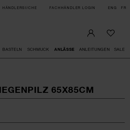
HÄNDLERSUCHE
FACHHÄNDLER LOGIN
ENG
FR
BASTELN
SCHMUCK
ANLÄSSE
ANLEITUNGEN
SALE
eral.openMenu
Künstlerbedarf general.openMenu
Basteln general.openMenu
Schmuck general.openMenu
Anlässe general.op
Anleit
S
IEGENPILZ 65X85CM