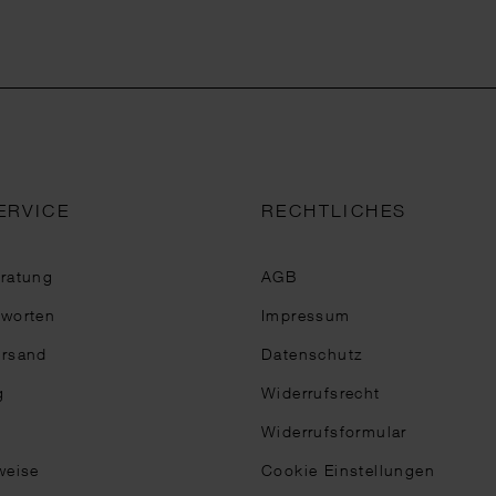
ERVICE
RECHTLICHES
eratung
AGB
tworten
Impressum
ersand
Datenschutz
g
Widerrufsrecht
Widerrufsformular
weise
Cookie Einstellungen