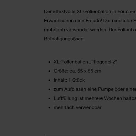
Der effektvolle XL-Folienballon in Form ei
Erwachsenen eine Freude! Der niedliche Ba
mehrfach verwendet werden. Der Folienball
Befestigungsösen.
XL-Folienballon „Fliegenpilz“
Größe: ca. 65 x 85 cm
Inhalt: 1 Stück
zum Aufblasen eine Pumpe oder eine
Luftfüllung ist mehrere Wochen haltb
mehrfach verwendbar