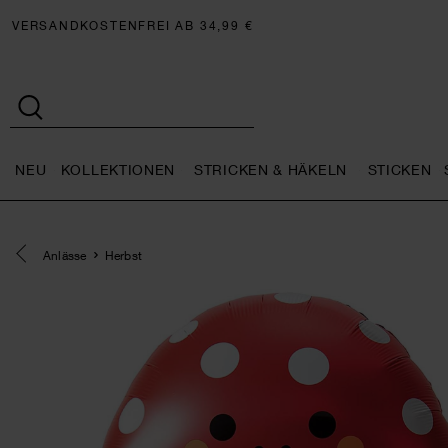
VERSANDKOSTENFREI AB 34,99 €
NEU
KOLLEKTIONEN
STRICKEN & HÄKELN
STICKEN
Neu general.openMenu
Kollektionen general.openMe
Stricken 
Eine Kategorie zurück navigieren
Anlässe
Herbst