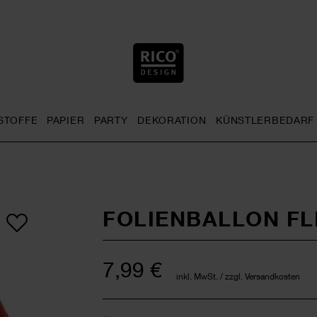
STOFFE
PAPIER
PARTY
DEKORATION
KÜNSTLERBEDARF
nu
& Häkeln general.openMenu
Sticken general.openMenu
Stoffe general.openMenu
Papier general.openMenu
Party general.openMenu
Dekoration gen
FOLIENBALLON FL
7,99 €
inkl. MwSt. / zzgl. Versandkosten