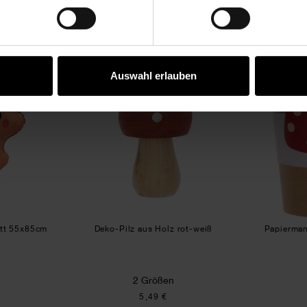
KAUFEMPFEHLUNG
enballon Eichenblatt 55x85cm
Deko-Pilz aus Holz rot-weiß
Auswahl erlauben
att 55x85cm
Deko-Pilz aus Holz rot-weiß
Papierman
2 Größen
5,49 €