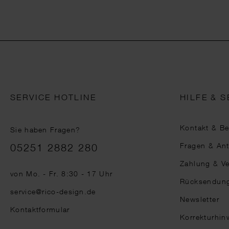
SERVICE HOTLINE
HILFE & S
Kontakt & B
Sie haben Fragen?
Telefonnummer
Fragen & An
05251 2882 280
Zahlung & V
von Mo. - Fr. 8:30 - 17 Uhr
Rücksendun
service@rico-design.de
Newsletter
Kontaktformular
Korrekturhin