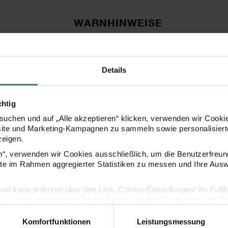
WARNHINWEISE
Zum Aufblasen eine Pumpe verwenden. Ver
Details
Kinder unter 3 Jahren. Verschluckbare Klei
chtig
uchen und auf „Alle akzeptieren“ klicken, verwenden wir Cookie
site und Marketing-Kampagnen zu sammeln sowie personalisierte
HERSTELLER
zeigen.
en“, verwenden wir Cookies ausschließlich, um die Benutzerfreun
ite im Rahmen aggregierter Statistiken zu messen und Ihre Aus
lig und kann jederzeit über den Link „Cookie-Einstellungen“ im Fuß
en zu den verwendeten Technologien und den Empfängern der Dat
Komfortfunktionen
Leistungsmessung
Vertrag widerrufen