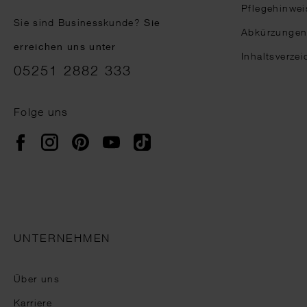
Pflegehinwei
Sie sind Businesskunde?
Sie
Abkürzunge
erreichen uns unter
Inhaltsverzei
05251 2882 333
Folge uns
Instagram
Pinterest
YouTube
TikTok
Facebook
UNTERNEHMEN
Über uns
Karriere