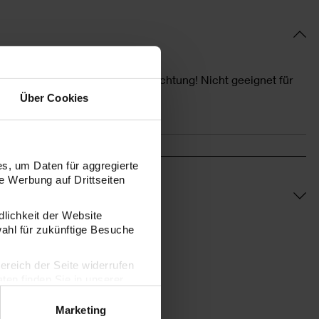
packung bitte aufbewahren. Achtung! Nicht geeignet für
Über Cookies
nteile!
s, um Daten für aggregierte
 Werbung auf Drittseiten
dlichkeit der Website
wahl für zukünftige Besuche
bereich der Seite widerrufen
en finden Sie in unserer
Marketing