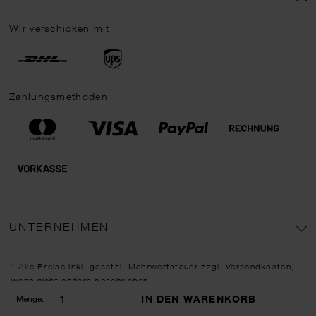
Wir verschicken mit
Zahlungsmethoden
UNTERNEHMEN
* Alle Preise inkl. gesetzl. Mehrwertsteuer zzgl.
Versandkosten
,
wenn nicht anders beschrieben.
** Jede:r Abonnent:in erhält bei erstmaliger Anmeldung für unseren
IN DEN WARENKORB
Menge:
Newsletter einen 10 % Rabatt-Gutschein für unseren Online-Shop.