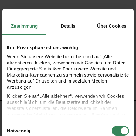
Dieser Ballon in Gestalt eines niedlichen Gespenstes ist
perfekt für jede Halloweenparty, kann aber auch
Zustimmung
Details
Über Cookies
verschenkt werden! Entscheiden Sie selbst, ob Sie den
Ballon mit Luft oder mit Helium füllen – beides ist möglich!
Ihre Privatsphäre ist uns wichtig
Wenn Sie unsere Website besuchen und auf „Alle
•
Inhalt: 1 Ballon
akzeptieren“ klicken, verwenden wir Cookies, um Daten
•
Maße: ca. 40 x 70 cm
für aggregierte Statistiken über unsere Website und
Marketing-Kampagnen zu sammeln sowie personalisierte
•
Material: Folie
Werbung auf Drittseiten und in sozialen Medien
anzuzeigen.
Klicken Sie auf „Alle ablehnen“, verwenden wir Cookies
ausschließlich, um die Benutzerfreundlichkeit der
Website sicherzustellen, die Reichweite im Rahmen
WARNHINWEISE
aggregierter Statistiken zu messen und Ihre Auswahl für
zukünftige Besuche zu speichern.
Einwilligungsauswahl
Zum Aufblasen eine Pumpe verwenden. Verpackung bitte
Ihre Einwilligung ist freiwillig und kann jederzeit über den
Notwendig
Link „Cookie-Einstellungen“ im Fußbereich der Seite