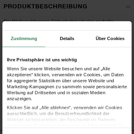
PRODUKTBESCHREIBUNG
Der Weihnachtsmann-Folienballon ist eine perfekte
Dekoration für festliche Anlässe in der Weihnachtszeit. Bei
Zustimmung
Details
Über Cookies
einer Füllung mit Helium wird ein schwebender Effekt
erzielt, wodurch es so aussieht, als könnte der
Weihnachtsmann laufen. Nach den Feierlichkeiten kann
Ihre Privatsphäre ist uns wichtig
das Helium wieder entfernt und der Ballon sicher für das
Wenn Sie unsere Website besuchen und auf „Alle
akzeptieren“ klicken, verwenden wir Cookies, um Daten
nächste Jahr verstaut werden.
für aggregierte Statistiken über unsere Website und
Marketing-Kampagnen zu sammeln sowie personalisierte
Werbung auf Drittseiten und in sozialen Medien
- Folienballon im Weihnachtsmann-Design
anzuzeigen.
- wiederverwendbar
Klicken Sie auf „Alle ablehnen“, verwenden wir Cookies
- Inhalt: 1 Ballon + 4 DIY-Teile
ausschließlich, um die Benutzerfreundlichkeit der
Website sicherzustellen, die Reichweite im Rahmen
- für Heliumfüllung geeignet
aggregierter Statistiken zu messen und Ihre Auswahl für
zukünftige Besuche zu speichern.