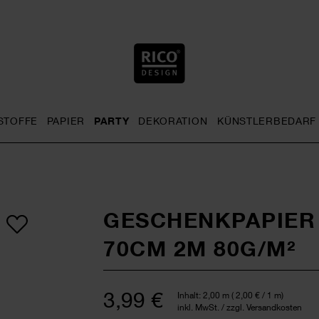
STOFFE
PAPIER
PARTY
DEKORATION
KÜNSTLERBEDARF
nu
& Häkeln general.openMenu
Sticken general.openMenu
Stoffe general.openMenu
Papier general.openMenu
Party general.openMenu
Dekoration gen
GESCHENKPAPIER
70CM 2M 80G/M²
3,99 €
Inhalt:
2,00 m
(
2,00 €
/ 1 m)
inkl. MwSt. / zzgl. Versandkosten