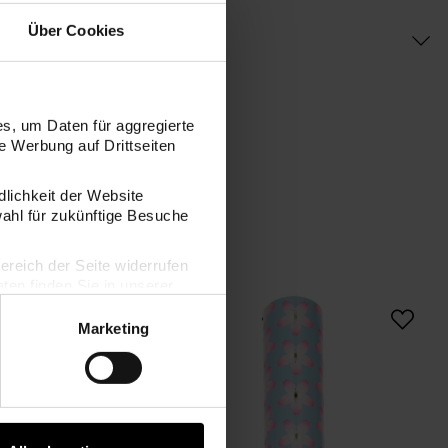
Über Cookies
s, um Daten für aggregierte
 Werbung auf Drittseiten
dlichkeit der Website
wahl für zukünftige Besuche
bereich der Seite widerrufen
en finden Sie in unserer
Geschenkpapier Kirschblüten Pink
Geschenkpapier Kirs
Marketing