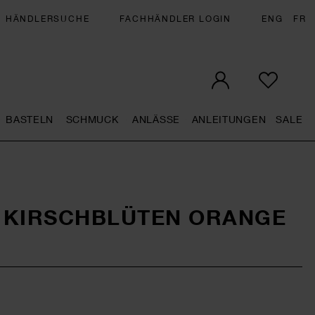
HÄNDLERSUCHE
FACHHÄNDLER LOGIN
ENG
FR
BASTELN
SCHMUCK
ANLÄSSE
ANLEITUNGEN
SALE
eral.openMenu
Künstlerbedarf general.openMenu
Basteln general.openMenu
Schmuck general.openMenu
Anlässe general.op
Anleit
S
 KIRSCHBLÜTEN ORANGE