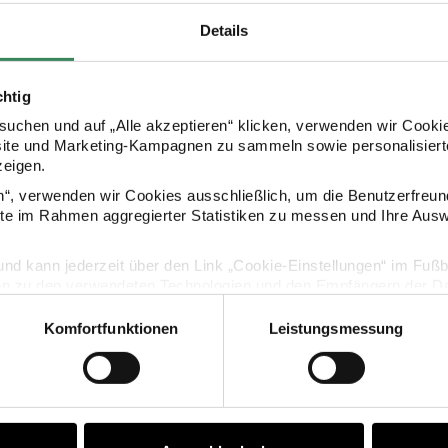
HERSTELLER
Details
chtig
uchen und auf „Alle akzeptieren“ klicken, verwenden wir Cookie
site und Marketing-Kampagnen zu sammeln sowie personalisierte
zeigen.
en“, verwenden wir Cookies ausschließlich, um die Benutzerfreun
ite im Rahmen aggregierter Statistiken zu messen und Ihre Aus
KAUFEMPFEHLUNG
lig und kann jederzeit über den Link „Cookie-Einstellungen“ im Fuß
en zu den verwendeten Technologien und den Empfängern der Dat
henkpapier Blumen Rosa
Geschenkpapier Blumen Blau
Komfortfunktionen
Leistungsmessung
Vertrag widerrufen