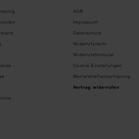
eratung
AGB
tworten
Impressum
ersand
Datenschutz
g
Widerrufsrecht
Widerrufsformular
weise
Cookie Einstellungen
se
Barrierefreiheitserklärung
n
Vertrag widerrufen
chnis