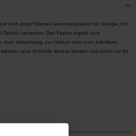
eut sich jeder! Dieses Geschenkpapier ist Orange, mit
l Details versehen. Das Papier eignet sich
e: zum Geburtstag, zur Geburt oder zum Jubiläum.
ählen, eine Schleife daraus binden und schon ist Ihr
.