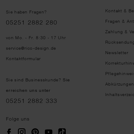
Kontakt & B
Sie haben Fragen?
Telefonnummer
Fragen & An
05251 2882 280
Zahlung & V
von Mo. - Fr. 8:30 - 17 Uhr
Rücksendun
service@rico-design.de
Newsletter
Kontaktformular
Korrekturhin
Pflegehinwei
Sie sind Businesskunde?
Sie
Abkürzunge
erreichen uns unter
Inhaltsverzei
05251 2882 333
Folge uns
Instagram
Pinterest
YouTube
TikTok
Facebook