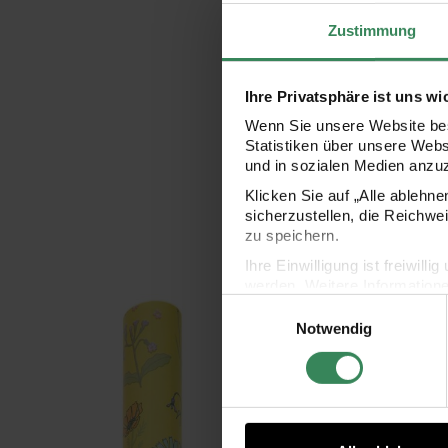
Zustimmung
Ihre Privatsphäre ist uns wi
Wenn Sie unsere Website bes
Statistiken über unsere Web
und in sozialen Medien anzu
Klicken Sie auf „Alle ablehn
sicherzustellen, die Reichwe
zu speichern.
Ihre Einwilligung ist freiwil
werden. Weitere Information
Geschenkpapier Blumen Gelb
Gesc
Einwilligungsauswahl
Datenschutzerklärung.
Notwendig
Impressum
Datenschutz