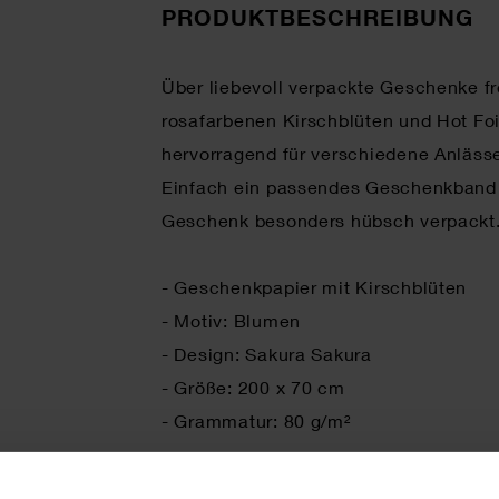
PRODUKTBESCHREIBUNG
Über liebevoll verpackte Geschenke fr
rosafarbenen Kirschblüten und Hot Foi
hervorragend für verschiedene Anläss
Einfach ein passendes Geschenkband w
Geschenk besonders hübsch verpackt
- Geschenkpapier mit Kirschblüten
- Motiv: Blumen
- Design: Sakura Sakura
- Größe: 200 x 70 cm
- Grammatur: 80 g/m²