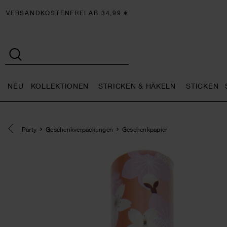
VERSANDKOSTENFREI AB 34,99 €
NEU
KOLLEKTIONEN
STRICKEN & HÄKELN
STICKEN
Neu general.openMenu
Kollektionen general.openMe
Stricken 
Eine Kategorie zurück navigieren
Party
Geschenkverpackungen
Geschenkpapier