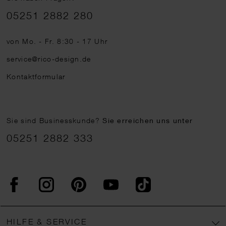
Telefonnummer
05251 2882 280
von Mo. - Fr. 8:30 - 17 Uhr
service@rico-design.de
Kontaktformular
Sie sind Businesskunde?
Sie erreichen uns unter
05251 2882 333
Facebook
Instagram
Pinterest
YouTube
TikTok
HILFE & SERVICE