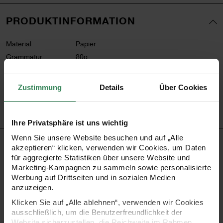
PRODUKTINFORMATION
Material
Papier
Grammatur
80g
Artikel-Nr.
400778
Bestell-Nr.
3630952
Zustimmung
Details
Über Cookies
Ihre Privatsphäre ist uns wichtig
Wenn Sie unsere Website besuchen und auf „Alle
PRODUKTBESCHREIBUNG
akzeptieren“ klicken, verwenden wir Cookies, um Daten
für aggregierte Statistiken über unsere Website und
Marketing-Kampagnen zu sammeln sowie personalisierte
Das metallische Geschenkpapier mit der glänzenden
Werbung auf Drittseiten und in sozialen Medien
Oberfläche wird garantiert zum Blickfang - nicht nur unter
anzuzeigen.
dem Weihnachtsbaum. Verpacken Sie Ihre Geschenke mit
Klicken Sie auf „Alle ablehnen“, verwenden wir Cookies
ausschließlich, um die Benutzerfreundlichkeit der
diesem auffälligen Papier und ergänzen Sie es mit einer
Website sicherzustellen, die Reichweite im Rahmen