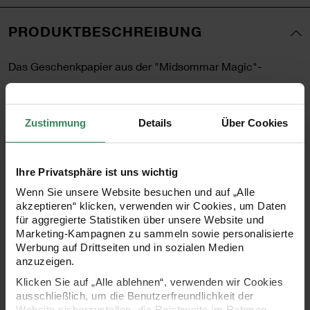
PRODUKTBESCHREIBUNG
Das Geschenkpapier aus der "Midsommar Magic"-
Kollektion bringt mit seinem stilvollen Rotklee-Motiv in
kräftigen Rottönen einen Hauch von Natur in jede
Zustimmung
Details
Über Cookies
Geschenkverpackung. Die unbeschichtete Oberfläche
sorgt für eine angenehme, matte Haptik und eine
natürliche Optik. Mit einer Größe von 200 x 70 cm und
Ihre Privatsphäre ist uns wichtig
einer Grammatur von 100 g/m² bietet das Papier die ideale
Wenn Sie unsere Website besuchen und auf „Alle
akzeptieren“ klicken, verwenden wir Cookies, um Daten
Mischung aus Stabilität und Flexibilität, perfekt für kreative
für aggregierte Statistiken über unsere Website und
Verpackungsideen. Das frühlingshafte Design eignet sich
Marketing-Kampagnen zu sammeln sowie personalisierte
Werbung auf Drittseiten und in sozialen Medien
für besondere Anlässe wie Geburtstage, Feiern oder kleine
anzuzeigen.
Aufmerksamkeiten.
Klicken Sie auf „Alle ablehnen“, verwenden wir Cookies
ausschließlich, um die Benutzerfreundlichkeit der
Website sicherzustellen, die Reichweite im Rahmen