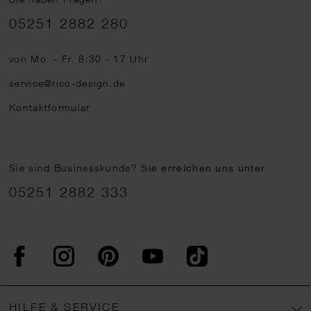
Telefonnummer
05251 2882 280
von Mo. - Fr. 8:30 - 17 Uhr
service@rico-design.de
Kontaktformular
Sie sind Businesskunde?
Sie erreichen uns unter
05251 2882 333
Facebook
Instagram
Pinterest
YouTube
TikTok
HILFE & SERVICE