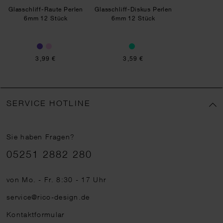
Glasschliff-Raute Perlen
Glasschliff-Diskus Perlen
6mm 12 Stück
6mm 12 Stück
3,99 €
3,59 €
SERVICE HOTLINE
Sie haben Fragen?
Telefonnummer
05251 2882 280
von Mo. - Fr. 8:30 - 17 Uhr
service@rico-design.de
Kontaktformular