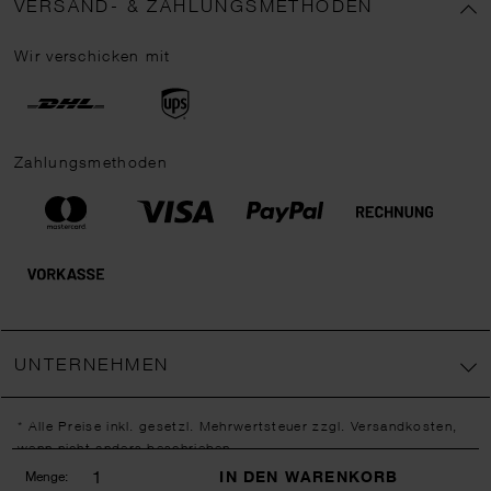
VERSAND- & ZAHLUNGSMETHODEN
Wir verschicken mit
Zahlungsmethoden
UNTERNEHMEN
* Alle Preise inkl. gesetzl. Mehrwertsteuer zzgl.
Versandkosten
,
wenn nicht anders beschrieben.
** Jede:r Abonnent:in erhält bei erstmaliger Anmeldung für unseren
IN DEN WARENKORB
Menge: