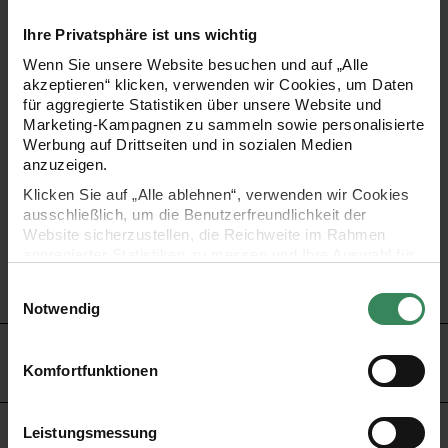
wie einfach Sie nun tollen Schmuck selbst designen
Ihre Privatsphäre ist uns wichtig
können! Und für alle, die Ideen und Inspiration wünschen,
Wenn Sie unsere Website besuchen und auf „Alle
gibt es das passende Buch „Let’s make lovely jewellery“
akzeptieren“ klicken, verwenden wir Cookies, um Daten
für aggregierte Statistiken über unsere Website und
(Art.Nr. 7094.57.000) mit Anleitungen und mehr für
Marketing-Kampagnen zu sammeln sowie personalisierte
Schmuck im Ethno-Look.
Werbung auf Drittseiten und in sozialen Medien
anzuzeigen.
Klicken Sie auf „Alle ablehnen“, verwenden wir Cookies
•
Feingliedrige Gliederkette, Länge kann selbst bestimmt
ausschließlich, um die Benutzerfreundlichkeit der
werden
Website sicherzustellen, die Reichweite im Rahmen
aggregierter Statistiken zu messen und Ihre Auswahl für
•
aus Metall, silberfarbig
zukünftige Besuche zu speichern.
•
Länge: 1 Meter
Einwilligungsauswahl
Ihre Einwilligung ist freiwillig und kann jederzeit über den
Notwendig
Link „Cookie-Einstellungen“ im Fußbereich der Seite
widerrufen werden. Weitere Informationen zu den
HERSTELLER
verwendeten Technologien und den Empfängern der
Komfortfunktionen
Daten finden Sie in unserer Datenschutzerklärung.
Impressum
Datenschutz
Vertrag widerrufen
Leistungsmessung