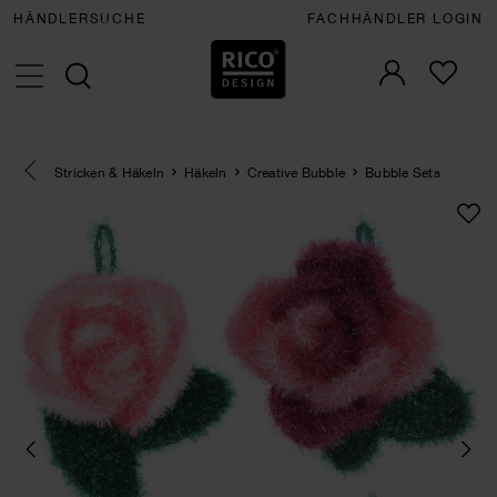
HÄNDLERSUCHE
FACHHÄNDLER LOGIN
Eine Kategorie zurück navigieren
Stricken & Häkeln
Häkeln
Creative Bubble
Bubble Sets
SET