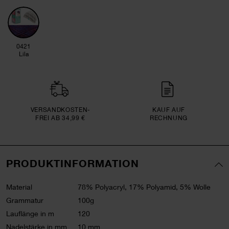
0421
Lila
VERSAND­KOSTEN­
KAUF AUF
FREI AB 34,99 €
RECHNUNG
PRODUKTINFORMATION
Material
78% Polyacryl, 17% Polyamid, 5% Wolle
Grammatur
100g
Lauflänge in m
120
Nadelstärke in mm
10 mm