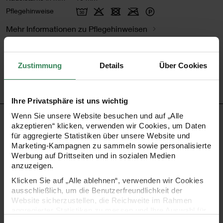
Pflegehinweise
Mehr Informationen zu Pflegehinweisen
Artikel-Nr.
383109.0421
Bestell-Nr.
3045671
Zustimmung
Details
Über Cookies
Ihre Privatsphäre ist uns wichtig
Wenn Sie unsere Website besuchen und auf „Alle
PRODUKTBESCHREIBUNG
akzeptieren“ klicken, verwenden wir Cookies, um Daten
für aggregierte Statistiken über unsere Website und
Marketing-Kampagnen zu sammeln sowie personalisierte
Häkeln Sie sich Ihre eigene Mütze mit den Häkelsets von
Werbung auf Drittseiten und in sozialen Medien
Wild Wild Wool. In diesem Set ist alles enthalten, was Sie
anzuzeigen.
dafür benötigen.
Klicken Sie auf „Alle ablehnen“, verwenden wir Cookies
ausschließlich, um die Benutzerfreundlichkeit der
Website sicherzustellen, die Reichweite im Rahmen
•
verwendete Wolle: Rico Design Wild Wild Wool print
aggregierter Statistiken zu messen und Ihre Auswahl für
zukünftige Besuche zu speichern.
•
Zusammensetzung: 78% Polyacryl, 17% Polyamid, 5%