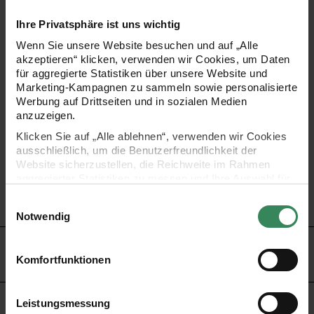
PRODUKTBESCHREIBUNG
Ihre Privatsphäre ist uns wichtig
Wenn Sie unsere Website besuchen und auf „Alle
Zu den schönsten Dingen in der Weihnachtszeit gehört
akzeptieren“ klicken, verwenden wir Cookies, um Daten
für aggregierte Statistiken über unsere Website und
doch das Dekorieren: Mit den silberfarbenen Glitter-
Marketing-Kampagnen zu sammeln sowie personalisierte
Sternen lassen sich tolle Fenster-, Wand- oder Türbehänge
Werbung auf Drittseiten und in sozialen Medien
anzuzeigen.
und auch andere Deko-Elemente gestalten.
Klicken Sie auf „Alle ablehnen“, verwenden wir Cookies
ausschließlich, um die Benutzerfreundlichkeit der
Farbe: silber
Website sicherzustellen, die Reichweite im Rahmen
aggregierter Statistiken zu messen und Ihre Auswahl für
Form: Stern
zukünftige Besuche zu speichern.
Inhalt: 1 Stück
Einwilligungsauswahl
Ihre Einwilligung ist freiwillig und kann jederzeit über den
Notwendig
Link „Cookie-Einstellungen“ im Fußbereich der Seite
widerrufen werden. Weitere Informationen zu den
HERSTELLER
verwendeten Technologien und den Empfängern der
Komfortfunktionen
Daten finden Sie in unserer Datenschutzerklärung.
Impressum
Datenschutz
Vertrag widerrufen
Leistungsmessung