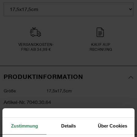
VERSAND­KOSTEN­
KAUF AUF
FREI AB 34,99 €
RECHNUNG
PRODUKTINFORMATION
Größe
17,5x17,5cm
Artikel-Nr.
7040.30.64
Bestell-Nr.
3358887
Zustimmung
Details
Über Cookies