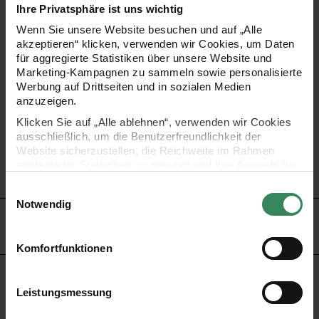
Look, kunterbunt oder selbst bemalt. Oder kombinieren Sie
Ihre Privatsphäre ist uns wichtig
verschiedene Größen und Formen.
Wenn Sie unsere Website besuchen und auf „Alle
akzeptieren“ klicken, verwenden wir Cookies, um Daten
für aggregierte Statistiken über unsere Website und
•
einfach und schnell gebastelt: Holzketten mit Hutgummi
Marketing-Kampagnen zu sammeln sowie personalisierte
- ideal für Kindergeburtstage
Werbung auf Drittseiten und in sozialen Medien
anzuzeigen.
•
verwendbar für weitere, kreative Bastelideen
Klicken Sie auf „Alle ablehnen“, verwenden wir Cookies
•
verschiedene Farben zur Auswahl
ausschließlich, um die Benutzerfreundlichkeit der
•
Größe: 12 mm, 40 Stück
Website sicherzustellen, die Reichweite im Rahmen
aggregierter Statistiken zu messen und Ihre Auswahl für
•
Bohrung: ca. 2,5mm
zukünftige Besuche zu speichern.
Einwilligungsauswahl
Ihre Einwilligung ist freiwillig und kann jederzeit über den
Notwendig
Link „Cookie-Einstellungen“ im Fußbereich der Seite
HERSTELLER
widerrufen werden. Weitere Informationen zu den
verwendeten Technologien und den Empfängern der
Komfortfunktionen
Daten finden Sie in unserer Datenschutzerklärung.
Impressum
Datenschutz
Vertrag widerrufen
KAUFEMPFEHLUNG
Leistungsmessung
 pastell Mix
Holz-Perlen 6mm 125 Stück
Holz-Perlen 8mm 90 Stü