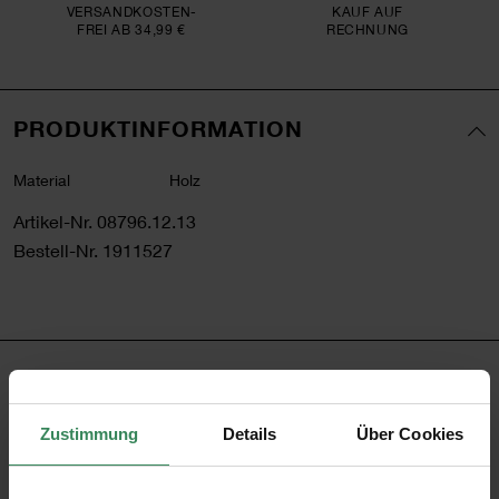
VERSAND­KOSTEN­
KAUF AUF
FREI AB 34,99 €
RECHNUNG
PRODUKTINFORMATION
Material
Holz
Artikel-Nr.
08796.12.13
Bestell-Nr.
1911527
PRODUKTBESCHREIBUNG
Zustimmung
Details
Über Cookies
Basteln mit Holzperlen macht Groß und Klein viel Spaß.
Dabei ist alles möglich - Ketten und Armbänder im Natur-