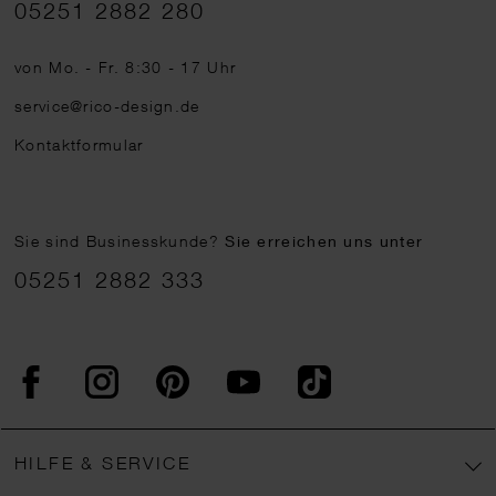
Telefonnummer
05251 2882 280
von Mo. - Fr. 8:30 - 17 Uhr
service@rico-design.de
Kontaktformular
Sie sind Businesskunde?
Sie erreichen uns unter
05251 2882 333
Facebook
Instagram
Pinterest
YouTube
TikTok
HILFE & SERVICE