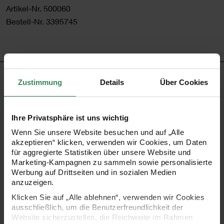
Artikel-Nr.
500060
Bestell-Nr.
3395745
PRODUKTBESCHREIBUNG
Zustimmung
Details
Über Cookies
Der Holzaufsteller hat eine doppelwandige Acrylscheibe
Ihre Privatsphäre ist uns wichtig
und kann als klassischer Bilderrahmen für Fotos oder
Wenn Sie unsere Website besuchen und auf „Alle
Karten genutzt werden, aber auch verschiedene flache
akzeptieren“ klicken, verwenden wir Cookies, um Daten
Dekoartikel, wie gepresste Blumen, können für besonders
für aggregierte Statistiken über unsere Website und
Marketing-Kampagnen zu sammeln sowie personalisierte
kreative Dekorationen zwischen den Scheiben eingesetzt
Werbung auf Drittseiten und in sozialen Medien
werden. Durch die doppelte Scheibe ergibt sich ein Effekt,
anzuzeigen.
als würden die eingesetzten Dekorationen schweben.
Klicken Sie auf „Alle ablehnen“, verwenden wir Cookies
ausschließlich, um die Benutzerfreundlichkeit der
Beim Einsetzen muss man darauf achten, dass die
Website sicherzustellen, die Reichweite im Rahmen