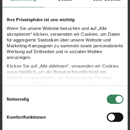
Die Holzclips mit Spinnennetzen, auf denen teilweise
Spinnen sitzen, sind perfekt für stimmungsvolle
Ihre Privatsphäre ist uns wichtig
Tischdekorationen, als Streudeko, zur Gestaltung und
Wenn Sie unsere Website besuchen und auf „Alle
Individualisierung von Tisch- oder Einladungskarten oder
akzeptieren“ klicken, verwenden wir Cookies, um Daten
für aggregierte Statistiken über unsere Website und
zur Verzierung von Geschenken und Verpackungen. Die
Marketing-Kampagnen zu sammeln sowie personalisierte
Dekoklammern dürfen an Halloween nicht fehlen.
Werbung auf Drittseiten und in sozialen Medien
anzuzeigen.
Klicken Sie auf „Alle ablehnen“, verwenden wir Cookies
Dekoklammern aus Holz
ausschließlich, um die Benutzerfreundlichkeit der
Form: Spinnennetz
Website sicherzustellen, die Reichweite im Rahmen
aggregierter Statistiken zu messen und Ihre Auswahl für
Farbe: schwarz-weiß
zukünftige Besuche zu speichern.
Einwilligungsauswahl
Inhalt: 8 Stück
Ihre Einwilligung ist freiwillig und kann jederzeit über den
Notwendig
Achtung! Nicht für Kinder unter 3 Jahren geeignet!
Link „Cookie-Einstellungen“ im Fußbereich der Seite
widerrufen werden. Weitere Informationen zu den
verwendeten Technologien und den Empfängern der
Komfortfunktionen
Daten finden Sie in unserer Datenschutzerklärung.
HERSTELLER