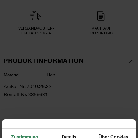
VERSAND­KOSTEN­
KAUF AUF
FREI AB 34,99 €
RECHNUNG
PRODUKTINFORMATION
Material
Holz
Artikel-Nr.
7040.29.22
Bestell-Nr.
3359631
PRODUKTBESCHREIBUNG
Zustimmung
Details
Über Cookies