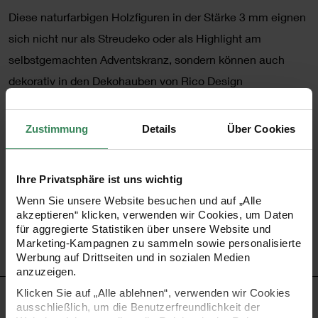
Diese naturfarbigen Holzfiguren in der Stärke 3 mm eignen
sich nicht nur als Streudeko oder als Highlight am
selbstgemachten Adventskranz, sondern können auch
dekorativ in den Dekohauben von Rico Design
untergebracht werden. Kleben Sie die Holzfiguren dazu
einfach mit etwas Bastelkleber am Boden des Sockels
Zustimmung
Details
Über Cookies
fest. Bemalen Sie die Figuren mit Acrylfarbe oder
verwenden Sie sie in ihrer naturbelassenen Optik. Die
Ihre Privatsphäre ist uns wichtig
Holzfiguren sind vielseitig verwendbar und individuell
Wenn Sie unsere Website besuchen und auf „Alle
gestaltbar, werden Sie kreativ!
akzeptieren“ klicken, verwenden wir Cookies, um Daten
für aggregierte Statistiken über unsere Website und
Marketing-Kampagnen zu sammeln sowie personalisierte
•
Inhalt: 5x verschiedene Waldtiere, 1x Baum
Werbung auf Drittseiten und in sozialen Medien
anzuzeigen.
Klicken Sie auf „Alle ablehnen“, verwenden wir Cookies
HERSTELLER
ausschließlich, um die Benutzerfreundlichkeit der