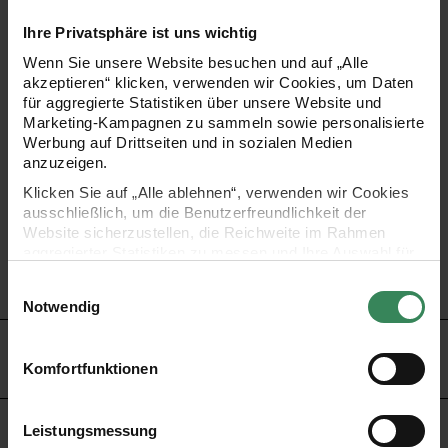
Ob zu Weihnachten, zum Geburtstag, als kleines
Ihre Privatsphäre ist uns wichtig
Dankeschön oder einfach so – mit den naturbelassenen
Wenn Sie unsere Website besuchen und auf „Alle
Pickern ist für jeden Anlass etwas dabei. Damit lassen sich
akzeptieren“ klicken, verwenden wir Cookies, um Daten
für aggregierte Statistiken über unsere Website und
schnell kleine Botschaften an das kreative Arrangement
Marketing-Kampagnen zu sammeln sowie personalisierte
zaubern.
Werbung auf Drittseiten und in sozialen Medien
anzuzeigen.
Klicken Sie auf „Alle ablehnen“, verwenden wir Cookies
Deko-Picker „Family“
ausschließlich, um die Benutzerfreundlichkeit der
Maße: 23,6x5,9cm
Website sicherzustellen, die Reichweite im Rahmen
aggregierter Statistiken zu messen und Ihre Auswahl für
Material: Holz
zukünftige Besuche zu speichern.
Materialstärke: 3,5 mm
Einwilligungsauswahl
Ihre Einwilligung ist freiwillig und kann jederzeit über den
Notwendig
Link „Cookie-Einstellungen“ im Fußbereich der Seite
widerrufen werden. Weitere Informationen zu den
HERSTELLER
verwendeten Technologien und den Empfängern der
Komfortfunktionen
Daten finden Sie in unserer Datenschutzerklärung.
Impressum
Datenschutz
Vertrag widerrufen
Leistungsmessung
KAUFEMPFEHLUNG