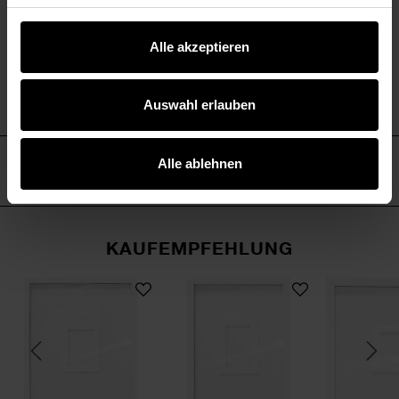
Größe: 34 x 32 mm
Alle akzeptieren
aus Holz
Inhalt: 20 Stück
in zwei Farben erhältlich
Auswahl erlauben
Alle ablehnen
HERSTELLER
KAUFEMPFEHLUNG
Stück
llons groß weiß 38x52mm 12 Stück
Gästebuch Rahmen
Gästebuch Rahmen