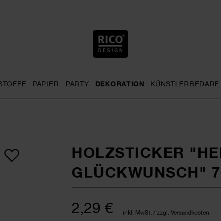
STOFFE
PAPIER
PARTY
DEKORATION
KÜNSTLERBEDARF
nu
& Häkeln general.openMenu
Sticken general.openMenu
Stoffe general.openMenu
Papier general.openMenu
Party general.openMenu
Dekoration gen
HOLZSTICKER "HE
GLÜCKWUNSCH" 7
2,29 €
inkl. MwSt. / zzgl. Versandkosten