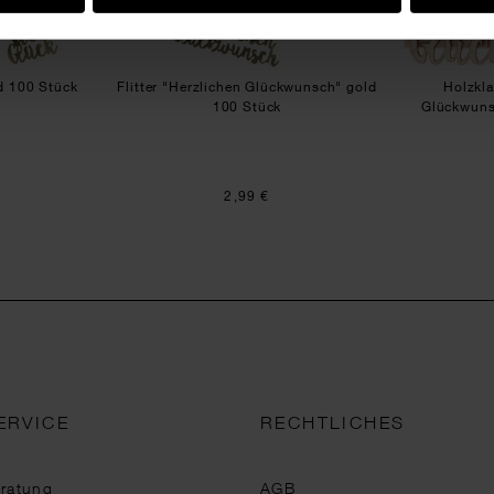
ld 100 Stück
Flitter "Herzlichen Glückwunsch" gold
Holzkl
100 Stück
Glückwuns
2,99 €
ERVICE
RECHTLICHES
eratung
AGB