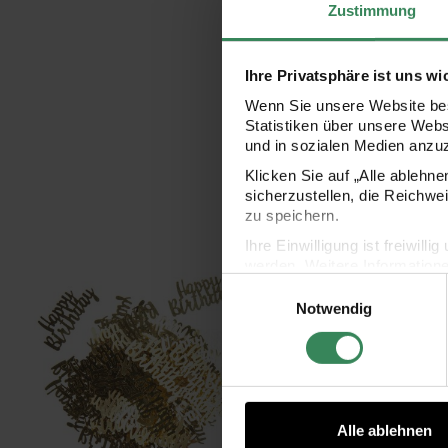
Zustimmung
Ihre Privatsphäre ist uns wi
Wenn Sie unsere Website bes
Statistiken über unsere Web
und in sozialen Medien anzu
Klicken Sie auf „Alle ablehn
sicherzustellen, die Reichwe
zu speichern.
Ihre Einwilligung ist freiwil
werden. Weitere Information
Flitter "Happy Birthday" gold 100 Stück
Flitt
Einwilligungsauswahl
Datenschutzerklärung.
Notwendig
Impressum
Datenschutz
Alle ablehnen