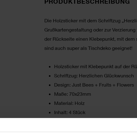
PRODUKTBESCHREIBUNG
Die Holzsticker mit dem Schriftzug „Herzl
Grußkartengestaltung oder zur Verzierun
der Rückseite einen Klebepunkt, mit dem s
sind auch super als Tischdeko geeignet!
Holzsticker mit Klebepunkt auf der R
Schriftzug: Herzlichen Glückwunsch
Design: Just Bees + Fruits + Flowers
Maße: 70x23mm
Material: Holz
Inhalt: 4 Stück