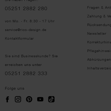
Telefonnummer
Fragen & An
05251 2882 280
Zahlung & V
von Mo. - Fr. 8:30 - 17 Uhr
Rücksendun
service@rico-design.de
Newsletter
Kontaktformular
Korrekturhin
Pflegehinwei
Sie sind Businesskunde?
Sie
Abkürzunge
erreichen uns unter
Inhaltsverzei
05251 2882 333
Folge uns
Instagram
Pinterest
YouTube
TikTok
Facebook