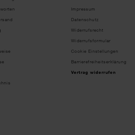
tworten
Impressum
ersand
Datenschutz
g
Widerrufsrecht
Widerrufsformular
weise
Cookie Einstellungen
se
Barrierefreiheitserklärung
n
Vertrag widerrufen
chnis