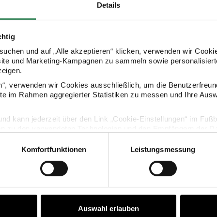
HERSTELLER
Details
chtig
uchen und auf „Alle akzeptieren“ klicken, verwenden wir Cookie
site und Marketing-Kampagnen zu sammeln sowie personalisierte
zeigen.
en“, verwenden wir Cookies ausschließlich, um die Benutzerfreun
ite im Rahmen aggregierter Statistiken zu messen und Ihre Aus
KAUFEMPFEHLUNG
lig und kann jederzeit über den Link „Cookie-Einstellungen“ im Fuß
en zu den verwendeten Technologien und den Empfängern der Dat
er "Viel Glück" gold 100 Stück
Flitter "Herzlichen Glückwunsc
Komfortfunktionen
Leistungsmessung
Vertrag widerrufen
Auswahl erlauben