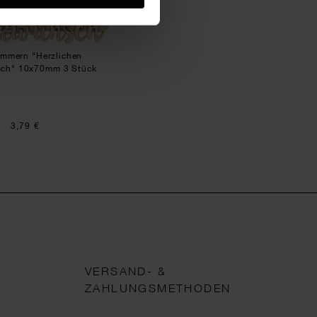
ammern "Herzlichen
ch" 10x70mm 3 Stück
3,79 €
VERSAND- &
ZAHLUNGSMETHODEN