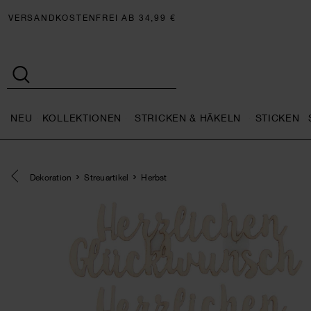
VERSANDKOSTENFREI AB 34,99 €
NEU
KOLLEKTIONEN
STRICKEN & HÄKELN
STICKEN
Neu general.openMenu
Kollektionen general.openMe
Stricken 
Eine Kategorie zurück navigieren
Dekoration
Streuartikel
Herbst