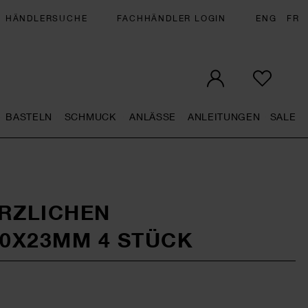
HÄNDLERSUCHE
FACHHÄNDLER LOGIN
ENG
FR
BASTELN
SCHMUCK
ANLÄSSE
ANLEITUNGEN
SALE
eral.openMenu
Künstlerbedarf general.openMenu
Basteln general.openMenu
Schmuck general.openMenu
Anlässe general.op
Anleit
S
RZLICHEN
0X23MM 4 STÜCK