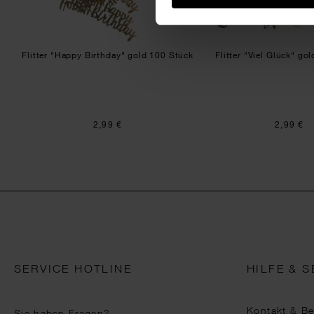
Flitter "Happy Birthday" gold 100 Stück
Flitter "Viel Glück" go
2,99 €
2,99 €
SERVICE HOTLINE
HILFE & S
Kontakt & B
Sie haben Fragen?