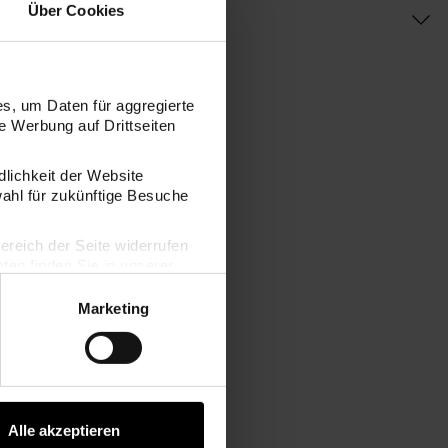
Über Cookies
s, um Daten für aggregierte
 Werbung auf Drittseiten
dlichkeit der Website
wahl für zukünftige Besuche
bereich der Seite widerrufen
en finden Sie in unserer
h" gold 100 Stück
Holzklammern "Herzlichen Glückwunsch" 10x70mm 3 St
Marketing
Alle akzeptieren