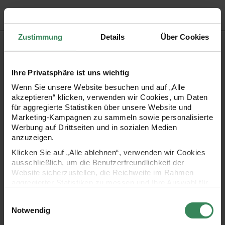
Zustimmung
Details
Über Cookies
PRODUKTBESCHREIBUNG
Ihre Privatsphäre ist uns wichtig
Mit den Ohhh! Lovely! Streuartikeln zieht der Frühling bei
Wenn Sie unsere Website besuchen und auf „Alle
Ihnen ein. Das Holzstreu ist perfekt zum Basteln,
akzeptieren“ klicken, verwenden wir Cookies, um Daten
Dekorieren und Verschenken. Die Blüten sind hochwertig
für aggregierte Statistiken über unsere Website und
Marketing-Kampagnen zu sammeln sowie personalisierte
verarbeitet und liebevoll gestaltet. Vielseitig
Werbung auf Drittseiten und in sozialen Medien
zusammengestellt können Sie damit eindrucksvoll und
anzuzeigen.
individuell dekorieren.
Klicken Sie auf „Alle ablehnen“, verwenden wir Cookies
ausschließlich, um die Benutzerfreundlichkeit der
Website sicherzustellen, die Reichweite im Rahmen
Streu in Form von Blüten
aggregierter Statistiken zu messen und Ihre Auswahl für
zukünftige Besuche zu speichern.
Material: Holz
Einwilligungsauswahl
Ihre Einwilligung ist freiwillig und kann jederzeit über den
Maße: 15mm x 15mm - 17,5mm x 15mm
Notwendig
Link „Cookie-Einstellungen“ im Fußbereich der Seite
Inhalt: 48 Stück