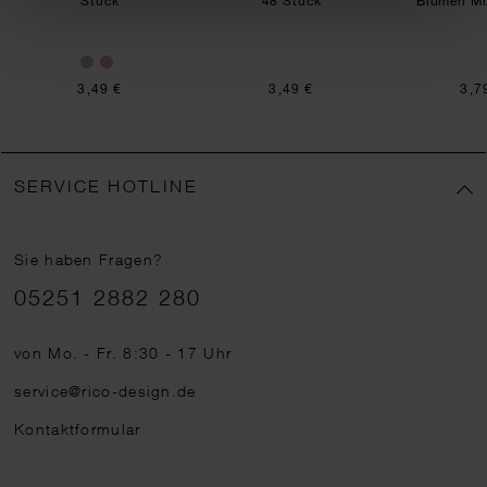
Stück
48 Stück
Blumen Mi
3,49 €
3,49 €
3,7
SERVICE HOTLINE
Sie haben Fragen?
Telefonnummer
05251 2882 280
von Mo. - Fr. 8:30 - 17 Uhr
service@rico-design.de
Kontaktformular