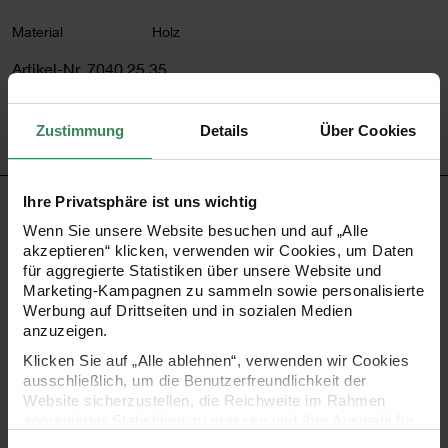
Material
Holz
Artikel-Nr.
7040.25.35
Bestell-Nr.
3323137
Zustimmung
Details
Über Cookies
Ihre Privatsphäre ist uns wichtig
PRODUKTBESCHREIBUNG
Wenn Sie unsere Website besuchen und auf „Alle
akzeptieren“ klicken, verwenden wir Cookies, um Daten
Mit den Ohhh! Lovely! Streuartikeln zieht der Frühling bei
für aggregierte Statistiken über unsere Website und
Ihnen ein. Das Holzstreu ist perfekt zum Basteln,
Marketing-Kampagnen zu sammeln sowie personalisierte
Werbung auf Drittseiten und in sozialen Medien
Dekorieren und Verschenken. Die kleinen Hasen sind
anzuzeigen.
hochwertig verarbeitet und liebevoll gestaltet. Vielseitig
Klicken Sie auf „Alle ablehnen“, verwenden wir Cookies
zusammengestellt können Sie damit eindrucksvoll und
ausschließlich, um die Benutzerfreundlichkeit der
Website sicherzustellen, die Reichweite im Rahmen
individuell dekorieren.
aggregierter Statistiken zu messen und Ihre Auswahl für
zukünftige Besuche zu speichern.