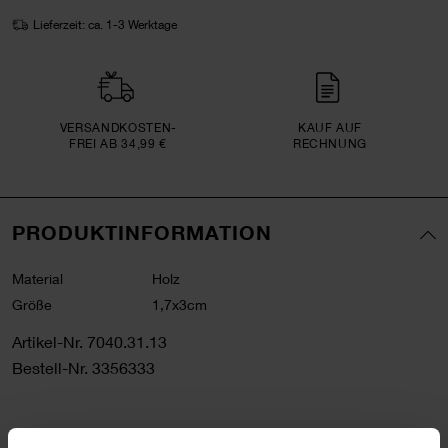
Lieferzeit: ca. 1-3 Werktage
VERSAND­KOSTEN­
KAUF AUF
FREI AB 34,99 €
RECHNUNG
PRODUKTINFORMATION
Material
Holz
Größe
1,7x3cm
Artikel-Nr.
7040.31.13
Bestell-Nr.
3356333