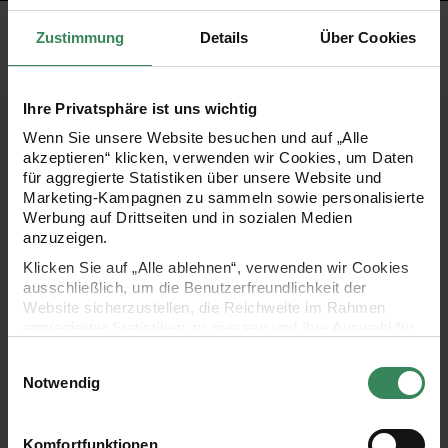
PRODUKTBESCHREIBUNG
Zustimmung
Details
Über Cookies
Nutzen Sie das Holzstreu in Form von unterschiedlichen
Ihre Privatsphäre ist uns wichtig
Nussknackern zum Basteln, Dekorieren oder Verschenken.
Wenn Sie unsere Website besuchen und auf „Alle
Die Streuteile lassen sich vielseitig einsetzen,
akzeptieren“ klicken, verwenden wir Cookies, um Daten
beispielsweise als Tischdeko zur Weihnachtsfeier oder
für aggregierte Statistiken über unsere Website und
Marketing-Kampagnen zu sammeln sowie personalisierte
zum Verzieren von Geschenken.
Werbung auf Drittseiten und in sozialen Medien
anzuzeigen.
winterliches Deko-Streu
Klicken Sie auf „Alle ablehnen“, verwenden wir Cookies
ausschließlich, um die Benutzerfreundlichkeit der
Form: Nussknacker
Website sicherzustellen, die Reichweite im Rahmen
Farbe: mehrfarbig
aggregierter Statistiken zu messen und Ihre Auswahl für
zukünftige Besuche zu speichern.
Material: Holz
Einwilligungsauswahl
Ihre Einwilligung ist freiwillig und kann jederzeit über den
Notwendig
Maße: 1,7 x 3 cm
Link „Cookie-Einstellungen“ im Fußbereich der Seite
Inhalt: 48 Stück
widerrufen werden. Weitere Informationen zu den
verwendeten Technologien und den Empfängern der
Komfortfunktionen